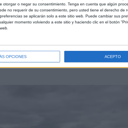
e otorgar o negar su consentimiento.
Tenga en cuenta que algún proc
oca que se llevó hace poco más de un año de Szeged
de no requerir de su consentimiento, pero usted tiene el derecho de r
referencias se aplicarán solo a este sitio web. Puede cambiar sus pref
 K4 500 femenino español, formado por la ceutí Isabel
alquier momento volviendo a este sitio y haciendo clic en el botón "Pri
 Natalia García y la vasca Begoña Lazcano, finalizó en la
 web.
clasificación para los Juegos Olímpicos de Tokio 2020,
ÁS OPCIONES
ACEPTO