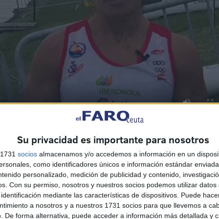
Su privacidad es importante para nosotros
a palista portuguesa que obtuvo el primer puesto. Más
s 1731
socios
almacenamos y/o accedemos a información en un disposit
erto Cabrera, "lo importante es verla como después de
sonales, como identificadores únicos e información estándar enviada 
onseguido una medalla de plata en la Copa del Mundo". El
ntenido personalizado, medición de publicidad y contenido, investigaci
 orgullosos de ella, ya que no ha sido fácil llegar hasta
os.
Con su permiso, nosotros y nuestros socios podemos utilizar datos 
en uno mismo y luchar por su sueño cueste lo que cueste,
identificación mediante las características de dispositivos. Puede hacer
ntimiento a nosotros y a nuestros 1731 socios para que llevemos a ca
.
. De forma alternativa, puede acceder a información más detallada y 