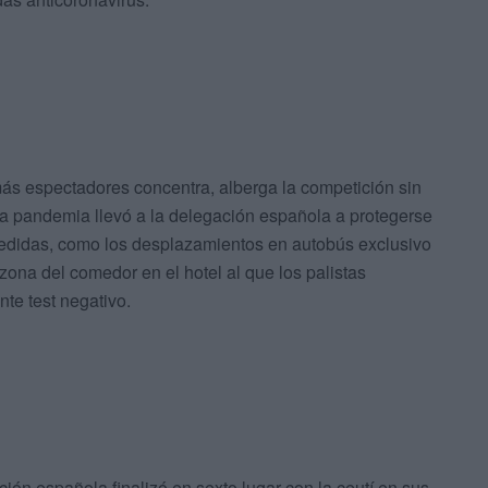
ás espectadores concentra, alberga la competición sin
a pandemia llevó a la delegación española a protegerse
 medidas, como los desplazamientos en autobús exclusivo
zona del comedor en el hotel al que los palistas
nte test negativo.
ón española finalizó en sexto lugar con la ceutí en sus