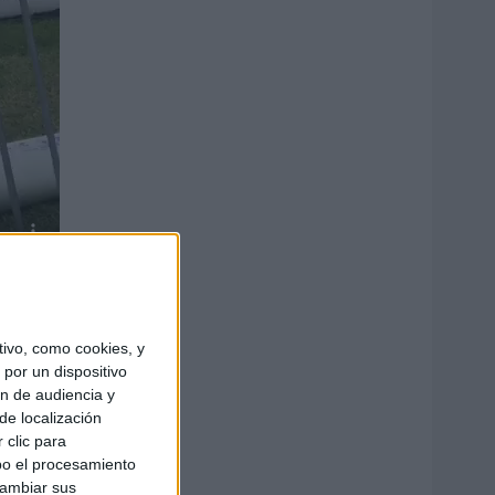
ivo, como cookies, y
por un dispositivo
ón de audiencia y
de localización
 clic para
bo el procesamiento
cambiar sus