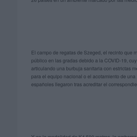
El campo de regatas de Szeged, el recinto que m
público en las gradas debido a la COVID-19, cuy
articulando una burbuja sanitaria con estrictas
para el equipo nacional o el acotamiento de una 
españoles llegaron tras acreditar el correspondie
Y en la modalidad de K4 500 metros, la embarcaci