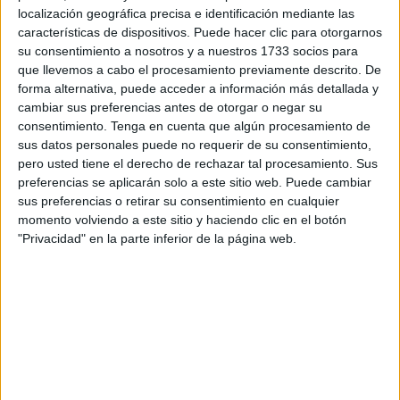
familiares para la realización o confirmación de pruebas
localización geográfica precisa e identificación mediante las
características de dispositivos. Puede hacer clic para otorgarnos
para la
COVID-19
siendo "en su mayoría positivos o
su consentimiento a nosotros y a nuestros 1733 socios para
presentando síntomas evidentes".
que llevemos a cabo el procesamiento previamente descrito. De
forma alternativa, puede acceder a información más detallada y
Para la formación localista, es "inconcebible la
cambiar sus preferencias antes de otorgar o negar su
irresponsabilidad por parte de
Ingesa
al citar a estas
consentimiento.
Tenga en cuenta que algún procesamiento de
personas haciendo que se salten su confinamiento para la
sus datos personales puede no requerir de su consentimiento,
pero usted tiene el derecho de rechazar tal procesamiento. Sus
realización de dichas pruebas", teniendo conocimiento
preferencias se aplicarán solo a este sitio web. Puede cambiar
desde el MDyC, "que no sólo se les pide que acudan en
sus preferencias o retirar su consentimiento en cualquier
su propio vehículos con los convivientes, sino que
momento volviendo a este sitio y haciendo clic en el botón
aquellos que no tienen vehículo propio se les recomienda
"Privacidad" en la parte inferior de la página web.
que acudan en transporte público, a sabiendas de las
consecuencias que puede tener la circulación de personas
ya contagiadas".
Desde el MDyC a través de esas quejas trasladadas por la
ciudadanía, han podido saber que una vez en el centro de
salud, hay personas a las que, una vez citadas, el propio