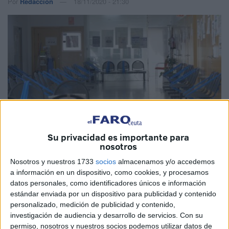
Por
Redacción
18/11/2020 - 21:30
Su privacidad es importante para
nosotros
Imagen de archivo
Nosotros y nuestros 1733
socios
almacenamos y/o accedemos
a información en un dispositivo, como cookies, y procesamos
datos personales, como identificadores únicos e información
estándar enviada por un dispositivo para publicidad y contenido
El Movimiento por la Dignidad y a Ciudadanía de Ceuta
personalizado, medición de publicidad y contenido,
(
MDyC
) ha recibido numerosas quejas por parte de la
investigación de audiencia y desarrollo de servicios.
Con su
ciudadanía al ser citados en el centro de salud con sus
permiso, nosotros y nuestros socios podemos utilizar datos de