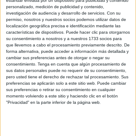
estándar enviada por un dispositivo para publicidad y contenido
personalizado, medición de publicidad y contenido,
La piedra angular de su exposición de lo acaecido es,
investigación de audiencia y desarrollo de servicios.
Con su
permiso, nosotros y nuestros socios podemos utilizar datos de
desde su visión de lo ocurrido, la ausencia de un
localización geográfica precisa e identificación mediante las
aprendizaje que le permitiera desarrollar su actividad con
características de dispositivos. Puede hacer clic para otorgarnos
el nuevo instrumento de un modo completamente
su consentimiento a nosotros y a nuestros 1733 socios para
confiable. Es también la causa que ha derivado en el inicio
que llevemos a cabo el procesamiento previamente descrito. De
forma alternativa, puede acceder a información más detallada y
de un procedimiento y a la citación de los involucrados, tal
cambiar sus preferencias antes de otorgar o negar su
y como desprende el documento judicial consultado por
consentimiento.
Tenga en cuenta que algún procesamiento de
este periódico. El afectado menciona que, desde que tuvo
sus datos personales puede no requerir de su consentimiento,
conocimiento de la futura incorporación del dispositivo,
pero usted tiene el derecho de rechazar tal procesamiento. Sus
reiteró en varias ocasiones la necesidad de una
preferencias se aplicarán solo a este sitio web. Puede cambiar
sus preferencias o retirar su consentimiento en cualquier
enseñanza y reciclaje previos a su puesta en marcha, en
momento volviendo a este sitio y haciendo clic en el botón
especial, por haber pasado muchos años sin informar
"Privacidad" en la parte inferior de la página web.
sobre resonancias de alto campo. Señala que, por ello, su
competencia en esta modalidad es “incompleta”, lo que
podría comprometer la seguridad de los pacientes.