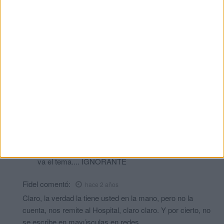
INFORMATE.....NO TE CREAS TODO LO QUE TE DICEN
...ESTOS VAN A SU INTERÉS...QUE ES MAS PASTA....
pregunta y luego me respondes a este comentario....ESO SI ,SI
ES QUE TE INTERESA LA VERDAD......Y UNA
PREGUNTA?...VAIS A RECTIFICAR?
la voz de su amo.
comentó:
hace 2 años
caballita de ceuta fiel escudero de sus jefes, te mereces
algo a cambio, siempre listo para poner algo aunque sea
una majaderia que no viene al tema. Sigue asi
Caballitadeceuta
comentó:
hace 2 años
Jefes?...jajajjajajjajaj...si escribo es porque se de que
va el tema.... IGNORANTE
Fidel
comentó:
hace 2 años
Claro, la verdad la tiene usted en la mano, pero no la
cuenta, nos remite al Hospital, claro claro. Y por cierto, no
se escribe en mayúsculas en redes.