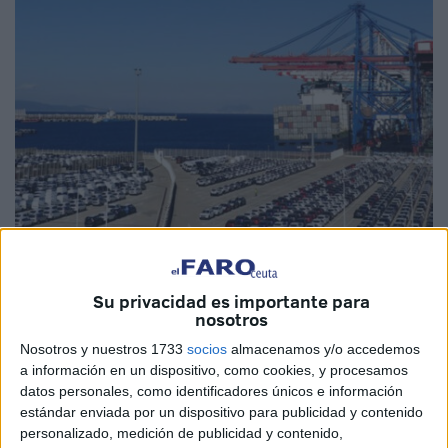
EFE
Imagen de archivo
Su privacidad es importante para
nosotros
Nosotros y nuestros 1733
socios
almacenamos y/o accedemos
a información en un dispositivo, como cookies, y procesamos
Los servicios de seguridad marroquíes han interceptado
datos personales, como identificadores únicos e información
estándar enviada por un dispositivo para publicidad y contenido
un importante cargamento de
cocaína en el puerto de
personalizado, medición de publicidad y contenido,
Tánger-Med
, en una operación que confirma la creciente