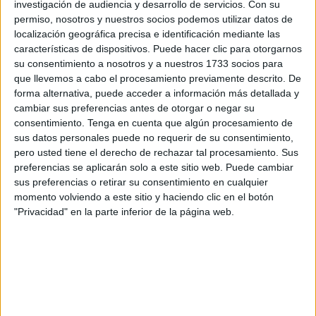
investigación de audiencia y desarrollo de servicios.
Con su
presión de los cárteles latinoamericanos sobre esta
permiso, nosotros y nuestros socios podemos utilizar datos de
estratégica puerta de entrada a África y Europa.
localización geográfica precisa e identificación mediante las
características de dispositivos. Puede hacer clic para otorgarnos
En total, fueron
47 tabletas con un peso de 52 kilos y
su consentimiento a nosotros y a nuestros 1733 socios para
que llevemos a cabo el procesamiento previamente descrito. De
296 gramos
, localizadas en el motor de refrigeración de
forma alternativa, puede acceder a información más detallada y
un contenedor marítimo procedente de Brasil. El hallazgo
cambiar sus preferencias antes de otorgar o negar su
se produjo durante una
inspección rutinaria con perros
consentimiento.
Tenga en cuenta que algún procesamiento de
adiestrados
, que permitió descubrir la droga pese al
sus datos personales puede no requerir de su consentimiento,
pero usted tiene el derecho de rechazar tal procesamiento. Sus
sofisticado método de ocultamiento.
preferencias se aplicarán solo a este sitio web. Puede cambiar
sus preferencias o retirar su consentimiento en cualquier
Una ruta en expansión desde
momento volviendo a este sitio y haciendo clic en el botón
"Privacidad" en la parte inferior de la página web.
América Latina
Fuentes de seguridad explicaron que el cargamento
formaba parte de los envíos que los
cárteles de la
cocaína
envían desde América Latina, utilizando
contenedores refrigerados como “caballos de Troya” para