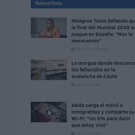
Related
Posts
Milagros Tolón defiende q
la final del Mundial 2030 s
juegue en España: "Nos la
merecemos"
HACE 14 SEGUNDOS
La morgue donde descans
los fallecidos en la
avalancha de Ceuta
HACE 3 HORAS
Saida carga el móvil a
inmigrantes y comparte su
Wi-Fi: “Un 5% para decir
que estoy vivo”
HACE 13 HORAS