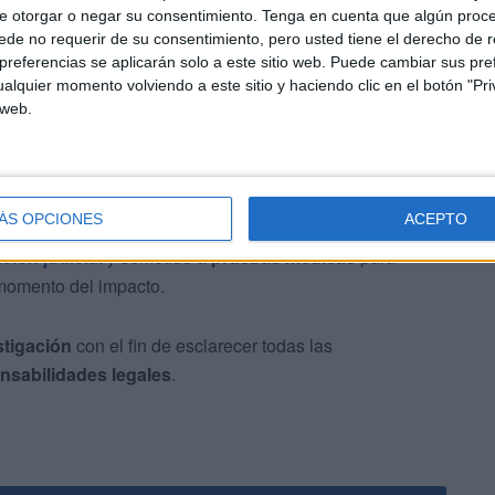
e otorgar o negar su consentimiento.
Tenga en cuenta que algún proc
vinieron para asegurar la zona y coordinar el traslado de
de no requerir de su consentimiento, pero usted tiene el derecho de r
referencias se aplicarán solo a este sitio web. Puede cambiar sus pref
alquier momento volviendo a este sitio y haciendo clic en el botón "Pri
 web.
ÁS OPCIONES
ACEPTO
ción judicial
y sometido a
pruebas médicas
para
momento del impacto.
stigación
con el fin de esclarecer todas las
nsabilidades legales
.