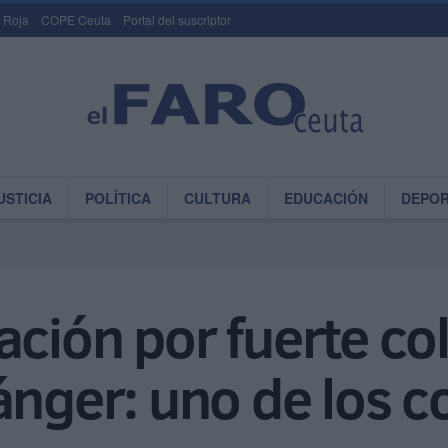
 Roja
COPE Ceuta
Portal del suscriptor
USTICIA
POLÍTICA
CULTURA
EDUCACIÓN
DEPO
ción por fuerte col
ánger: uno de los 