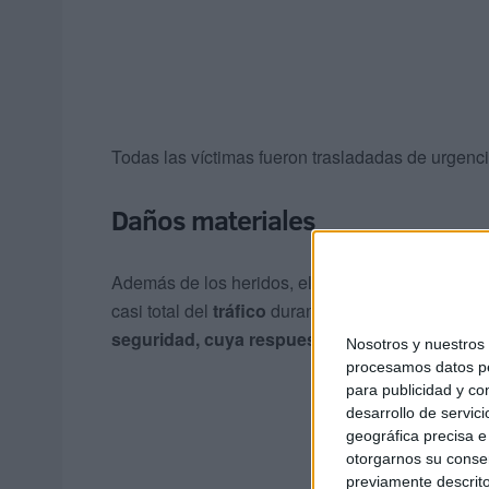
Todas las víctimas fueron trasladadas de urgenc
Daños materiales
Además de los heridos, el accidente ocasionó
i
casi total del
tráfico
durante un tiempo hasta que
seguridad, cuya respuesta
fue inmediata
.
Nosotros y nuestro
procesamos datos per
para publicidad y co
desarrollo de servici
geográfica precisa e 
otorgarnos su conse
previamente descrito