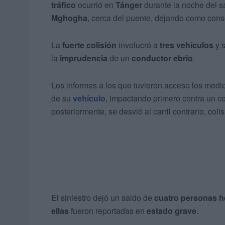
tráfico
ocurrió en
Tánger
durante la noche del s
Mghogha
, cerca del puente, dejando como cons
La
fuerte colisión
involucró a
tres vehículos
y s
la
imprudencia
de un
conductor ebrio
.
Los informes a los que tuvieron acceso los medio
de su
vehículo
, impactando primero contra un co
posteriormente, se desvió al carril contrario, col
El siniestro dejó un saldo de
cuatro personas h
ellas
fueron reportadas en
estado grave
.