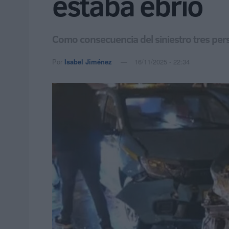
estaba ebrio
Como consecuencia del siniestro tres pers
Por
Isabel Jiménez
16/11/2025 - 22:34