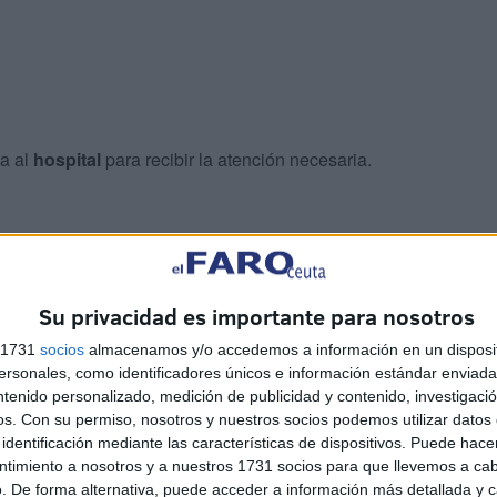
ia al
hospital
para recibir la atención necesaria.
mportantes daños materiales
y generó una interrupción
Su privacidad es importante para nosotros
 pudo ser restablecido por las
autoridades locales y de
s 1731
socios
almacenamos y/o accedemos a información en un disposit
sonales, como identificadores únicos e información estándar enviada 
ntenido personalizado, medición de publicidad y contenido, investigaci
os.
Con su permiso, nosotros y nuestros socios podemos utilizar datos 
identificación mediante las características de dispositivos. Puede hacer
ntimiento a nosotros y a nuestros 1731 socios para que llevemos a ca
. De forma alternativa, puede acceder a información más detallada y 