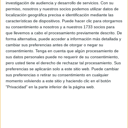
investigación de audiencia y desarrollo de servicios.
Con su
permiso, nosotros y nuestros socios podemos utilizar datos de
localización geográfica precisa e identificación mediante las
características de dispositivos. Puede hacer clic para otorgarnos
su consentimiento a nosotros y a nuestros 1733 socios para
Mérida había sido la Emérita Augusta romana, capital de
que llevemos a cabo el procesamiento previamente descrito. De
Lusitania, tan grande y esplendorosa que fue llamada la
forma alternativa, puede acceder a información más detallada y
Segunda Roma. Tuvo reconocido el derecho imperial que
cambiar sus preferencias antes de otorgar o negar su
consentimiento.
Tenga en cuenta que algún procesamiento de
se aplicaba a los romanos, más extenso y libre de
sus datos personales puede no requerir de su consentimiento,
impuestos, frente al derecho senatorial dado a las colonias
pero usted tiene el derecho de rechazar tal procesamiento. Sus
que era más limitado y obligaba a pagar tributos. Fue una
preferencias se aplicarán solo a este sitio web. Puede cambiar
de las tres primeras Archidiócesis eclesiásticas de
sus preferencias o retirar su consentimiento en cualquier
momento volviendo a este sitio y haciendo clic en el botón
Hispania: Emérita Augusta, para Lusitania; Hispalis
"Privacidad" en la parte inferior de la página web.
(Sevilla), para la Bética y la Tarraconensis, para Cataluña.
También fue algún tiempo primera capital de la España
visigoda. Actualmente, Mérida es capital de Extremadura y
Ciudad Patrimonio de la Humanidad, contando con un rico
patrimonio histórico, cultural, arquitectónico y monumental
de varias culturas.