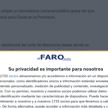
 se añade un traumatismo craneoencefálico grave del que
encia para Ceuta en la Península.
a residencial del norte de Marruecos desde donde se
era
del Tarajal como un pase sanitario preferencial.
Su privacidad es importante para nosotros
s 1733
socios
almacenamos y/o accedemos a información en un disposit
sonales, como identificadores únicos e información estándar enviada 
ntenido personalizado, medición de publicidad y contenido, investigaci
os.
Con su permiso, nosotros y nuestros socios podemos utilizar datos 
gentes en funciones en el lado marroquí y el 061,
identificación mediante las características de dispositivos. Puede hacer
 en la recepción de cualquier herido.
ntimiento a nosotros y a nuestros 1733 socios para que llevemos a ca
. De forma alternativa, puede acceder a información más detallada y 