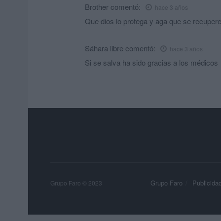
Brother
comentó:
hace 3 años
Que dios lo protega y aga que se recupere
Sáhara libre
comentó:
hace 3 años
Si se salva ha sido gracias a los médicos
Grupo Faro
Publicida
Grupo Faro © 2023