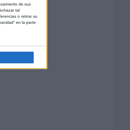
esamiento de sus
echazar tal
erencias o retirar su
vacidad" en la parte