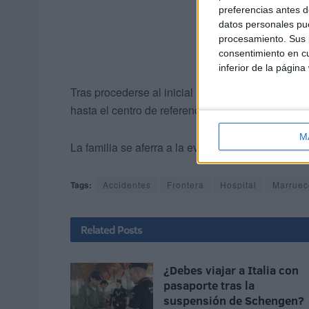
preferencias antes d
datos personales pue
procesamiento. Sus p
consentimiento en cu
inferior de la página
Tras procederse al inicial ingreso en Ceuta se or
hasta el centro de referencia con nuestra ciudad.
M
La familia se aferra a la evolución médica del p
Tags:
Accidentes
Frontera
Hospital
Marruec
Related
Posts
¿Debes viajar a Italia con
pasaporte tras la
suspensión de Schengen?