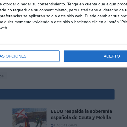
e otorgar o negar su consentimiento.
Tenga en cuenta que algún proc
de no requerir de su consentimiento, pero usted tiene el derecho de r
referencias se aplicarán solo a este sitio web. Puede cambiar sus pref
alquier momento volviendo a este sitio y haciendo clic en el botón "Pri
 web.
denó el traslado en helicóptero sanitario a la Península
ÁS OPCIONES
ACEPTO
equeño para su recuperación.
os
EEUU respalda la soberanía
española de Ceuta y Melilla
HACE 4 HORAS