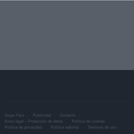
Grupo Faro
Publicidad
Contacto
Aviso legal – Protección de datos
Política de cookies
Política de privacidad
Política editorial
Términos de uso