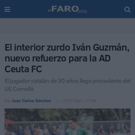
El interior zurdo Iván Guzmán,
nuevo refuerzo para la AD
Ceuta FC
El jugador catalán de 30 años llega procedente del
UE Cornellá
Por
Juan Carlos Sánchez
27/07/2021 - 17:25