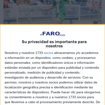
Su privacidad es importante para
nosotros
Imagen cedida
Nosotros y nuestros 1733
socios
almacenamos y/o accedemos
a información en un dispositivo, como cookies, y procesamos
datos personales, como identificadores únicos e información
estándar enviada por un dispositivo para publicidad y contenido
personalizado, medición de publicidad y contenido,
La
Agrupación Deportiva Ceuta FC
sigue reforzando su
investigación de audiencia y desarrollo de servicios.
Con su
plantilla de cara al debut en la nueva categoría, la
permiso, nosotros y nuestros socios podemos utilizar datos de
Segunda División RFEF
. El conjunto caballa ya ha
localización geográfica precisa e identificación mediante las
iniciado los entrenamientos de pretemporada pero desde
características de dispositivos. Puede hacer clic para otorgarnos
su consentimiento a nosotros y a nuestros 1733 socios para
la dirección deportiva que dirige Edu Villegas con Víctor
que llevemos a cabo el procesamiento previamente descrito. De
González como asesor siguen trabajando para reforzar la