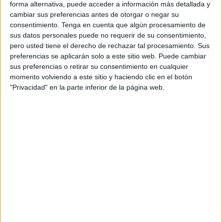
forma alternativa, puede acceder a información más detallada y
plantilla para este nuevo e ilusionante proyecto.
cambiar sus preferencias antes de otorgar o negar su
consentimiento.
Tenga en cuenta que algún procesamiento de
El conjunto caballa ha anunciado en sus redes sociales la
sus datos personales puede no requerir de su consentimiento,
incorporación de Iván Guzmán, un interior zurdo de treinta
pero usted tiene el derecho de rechazar tal procesamiento. Sus
años que llega procedente del UE Cornellá aunque la
preferencias se aplicarán solo a este sitio web. Puede cambiar
sus preferencias o retirar su consentimiento en cualquier
pasada temporada también jugó en el Birmingham City FC
momento volviendo a este sitio y haciendo clic en el botón
de la Football League Championship.
"Privacidad" en la parte inferior de la página web.
Iván Guzmán nació el 31 de enero de 1991 en la localidad
catalana de Badalona, cuenta con una altura de 1,72 y un
peso aproximado de 72 kilos.
La trayectoria del nuevo jugador del conjunto caballa se
inició en las filas del Atlético de Madrid del grupo quinto de
la División de Honor juvenil para juego jugar dos
temporadas en el CF Sant Rafel del grupo undécimo de la
Tercera División y otra en el AEC Manlleu también de
Tercera pero del grupo quinto.