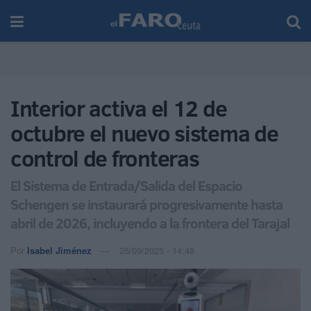
Interior activa el 12 de
octubre el nuevo sistema de
control de fronteras
El Sistema de Entrada/Salida del Espacio
Schengen se instaurará progresivamente hasta
abril de 2026, incluyendo a la frontera del Tarajal
Por
Isabel Jiménez
25/09/2025 - 14:48