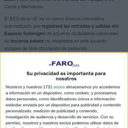
Ceuta y Marruecos.
El EES de la UE es un nuevo sistema informático
automatizado que
registrará las entradas y salidas del
Espacio Schengen
de aquellos ciudadanos nacionales
de
terceros países
no integrados en este acuerdo
europeo de libre circulación de personas.
Además, este nuevo
registro digital eliminará el
requisito del sellado del pasaporte de los viajeros
que
Su privacidad es importante para
acceden o abandonan el territorio europeo.
nosotros
Nosotros y nuestros 1731
socios
almacenamos y/o accedemos
En puertos, aeropuertos y fronteras
a información en un dispositivo, como cookies, y procesamos
terrestres
datos personales, como identificadores únicos e información
estándar enviada por un dispositivo para publicidad y contenido
personalizado, medición de publicidad y contenido,
El control de los
puestos fronterizos europeos en
investigación de audiencia y desarrollo de servicios.
Con su
territorio español
, ya sea en
puertos, aeropuertos y
permiso, nosotros y nuestros socios podemos utilizar datos de