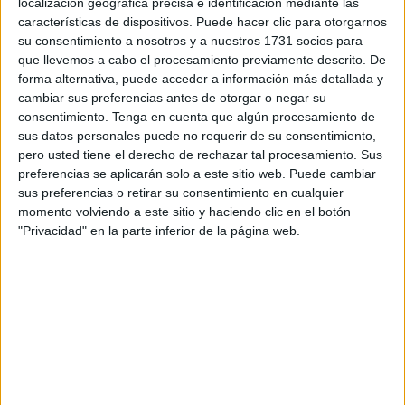
fronteras terrestres
, seguirá siendo competencia de la
localización geográfica precisa e identificación mediante las
características de dispositivos. Puede hacer clic para otorgarnos
Policía Nacional
, mientras que la
Guardia Civil
conserva
su consentimiento a nosotros y a nuestros 1731 socios para
sus misiones de prevención y persecución del
que llevemos a cabo el procesamiento previamente descrito. De
contrabando
, los
fraudes
y otros
ilícitos de carácter
forma alternativa, puede acceder a información más detallada y
fiscal y aduanero
.
cambiar sus preferencias antes de otorgar o negar su
consentimiento.
Tenga en cuenta que algún procesamiento de
El Ministerio del Interior ha realizado una inversión de
83
sus datos personales puede no requerir de su consentimiento,
pero usted tiene el derecho de rechazar tal procesamiento. Sus
millones de euros para adecuar todos los puestos
preferencias se aplicarán solo a este sitio web. Puede cambiar
fronterizos españoles
a los requerimientos técnicos del
sus preferencias o retirar su consentimiento en cualquier
EES. Todas las fronteras terrestres y aéreas están ya
momento volviendo a este sitio y haciendo clic en el botón
preparadas para empezar a funcionar con el nuevo
"Privacidad" en la parte inferior de la página web.
sistema.
El proceso no ha concluido aún en el caso de los puertos
marítimos porque diversas autoridades portuarias no han
cerrado todavía el proceso de licitación e instalación de las
infraestructuras necesarias para cumplir con los
requerimientos del nuevo modelo fronterizo europeo.