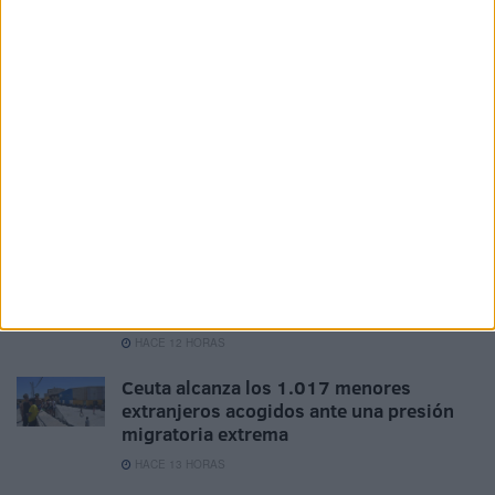
HACE 2 HORAS
La morgue donde descansan los
fallecidos en la avalancha de Ceuta
HACE 2 HORAS
La Eurocámara debatirá este jueves la
crisis de Ceuta en una sesión
extraordinaria impulsada por el PP
HACE 12 HORAS
Saida carga el móvil a inmigrantes y
comparte su Wi-Fi: “Un 5% para decir
que estoy vivo”
HACE 12 HORAS
Ceuta alcanza los 1.017 menores
extranjeros acogidos ante una presión
migratoria extrema
HACE 13 HORAS