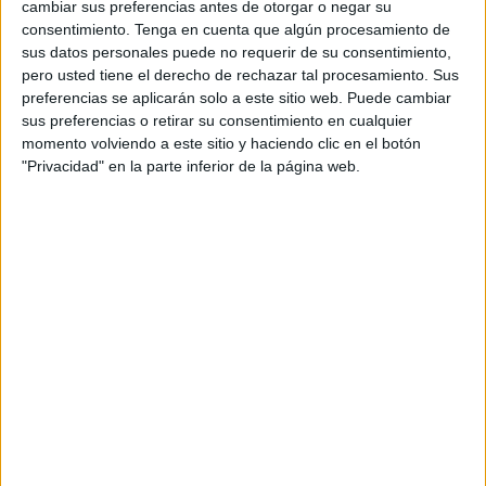
cambiar sus preferencias antes de otorgar o negar su
consentimiento.
Tenga en cuenta que algún procesamiento de
sus datos personales puede no requerir de su consentimiento,
pero usted tiene el derecho de rechazar tal procesamiento. Sus
preferencias se aplicarán solo a este sitio web. Puede cambiar
sus preferencias o retirar su consentimiento en cualquier
momento volviendo a este sitio y haciendo clic en el botón
"Privacidad" en la parte inferior de la página web.
La recaudación estará destinada a reconstruir las
viviendas del pueblo palestino en Gaza.
La asociación Intercultura Ceuta y el Comité de Apoyo al
Pueblo Palestino (Fundación CAPP) organizan un
concierto benéfico bajo el lema Reconstruyamos Gaza que
se celebrará el jueves de la próxima semana, 9 de octubre,
en el Auditorio del Revellín.
El objetivo de esta actuación musical consiste en
“recaudar fondos para reconstruir las viviendas del pueblo
palestino en Gaza que han sido absolutamente
devastadas”.