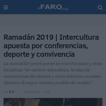
Ramadán 2019 | Intercultura
apuesta por conferencias,
deporte y convivencia
La asociación prevé poner en marcha estas y otras
iniciativas “en centros educativos, locales de
asociaciones de vecinos y otros entornos sociales
abiertos al mayor número posible de ceutíes”
Por
E.F.
07/05/2019 - 11:55