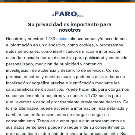
Su privacidad es importante para
nosotros
Nosotros y nuestros 1733
socios
almacenamos y/o accedemos
a información en un dispositivo, como cookies, y procesamos
datos personales, como identificadores únicos e información
estándar enviada por un dispositivo para publicidad y contenido
personalizado, medición de publicidad y contenido,
Archivo
investigación de audiencia y desarrollo de servicios.
Con su
permiso, nosotros y nuestros socios podemos utilizar datos de
localización geográfica precisa e identificación mediante las
características de dispositivos. Puede hacer clic para otorgarnos
su consentimiento a nosotros y a nuestros 1733 socios para
La asociación Intercultura prevé ir concretando conforme
que llevemos a cabo el procesamiento previamente descrito. De
vaya avanzando el mes de Ramadán “en días, horas y
forma alternativa, puede acceder a información más detallada y
lugares” las actividades que prevé organizar por el tiempo
cambiar sus preferencias antes de otorgar o negar su
de ayuno musulmán, que según su presidente, Mustafa
consentimiento.
Tenga en cuenta que algún procesamiento de
sus datos personales puede no requerir de su consentimiento,
Mohamed, incluirán “conferencias, torneos deportivos, un
pero usted tiene el derecho de rechazar tal procesamiento. Sus