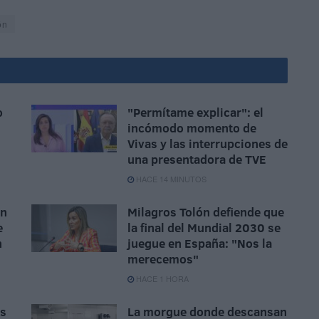
ón
o
"Permítame explicar": el
incómodo momento de
Vivas y las interrupciones de
una presentadora de TVE
HACE 14 MINUTOS
ón
Milagros Tolón defiende que
e
la final del Mundial 2030 se
n
juegue en España: "Nos la
merecemos"
HACE 1 HORA
as
La morgue donde descansan