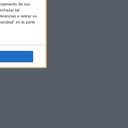
esamiento de sus
echazar tal
erencias o retirar su
vacidad" en la parte