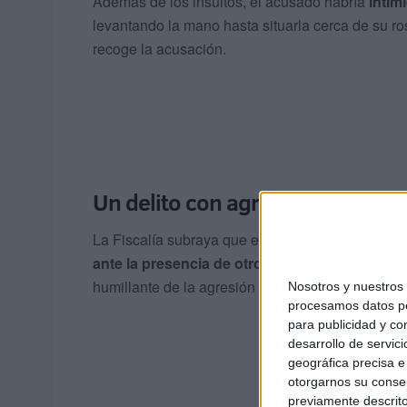
Además de los insultos, el acusado habría
intim
levantando la mano hasta situarla cerca de su ros
recoge la acusación.
Un delito con agravantes
La Fiscalía subraya que estos hechos no solo se
ante la presencia de otros pacientes y persona
humillante de la agresión verbal.
Nosotros y nuestro
procesamos datos per
para publicidad y co
desarrollo de servici
geográfica precisa e 
otorgarnos su conse
previamente descrito