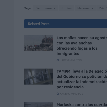
Tags:
Delincuencia
Juicios
Marruecos
Prisi
Related
Posts
Las mafias hacen su agost
con las avalanchas
ofreciendo fugas a los
inmigrantes
HACE 6 MINUTOS
TAMPM lleva a la Delegaci
del Gobierno su petición d
actualizar la indemnizació
por residencia
HACE 50 MINUTOS
Marlaska contra las cuerd