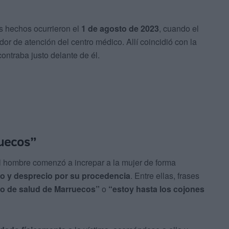
os hechos ocurrieron el
1 de agosto de 2023
, cuando el
or de atención del centro médico. Allí coincidió con la
ontraba justo delante de él.
ruecos”
 el hombre comenzó a increpar a la mujer de forma
o y desprecio por su procedencia
. Entre ellas, frases
tro de salud de Marruecos”
o
“estoy hasta los cojones