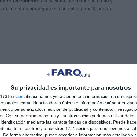
idado físicamente
a la víctima, acercándose a ella y
tro, mientras proseguía con su actitud hostil, según
 produjeron en un espacio público, sino que ocurrieron
Su privacidad es importante para nosotros
l sanitario
, lo que a su juicio incrementa el impacto
s 1731
socios
almacenamos y/o accedemos a información en un disposit
sonales, como identificadores únicos e información estándar enviada 
ntenido personalizado, medición de publicidad y contenido, investigaci
os.
Con su permiso, nosotros y nuestros socios podemos utilizar datos 
identificación mediante las características de dispositivos. Puede hacer
ntimiento a nosotros y a nuestros 1731 socios para que llevemos a ca
. De forma alternativa, puede acceder a información más detallada y 