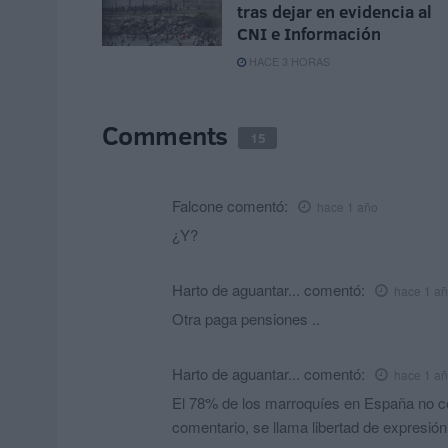
tras dejar en evidencia al
CNI e Información
HACE 3 HORAS
Comments
15
Falcone
comentó:
hace 1 año
¿Y?
Harto de aguantar...
comentó:
hace 1 a
Otra paga pensiones ..
Harto de aguantar...
comentó:
hace 1 a
El 78% de los marroquíes en España no co
comentario, se llama libertad de expresión,