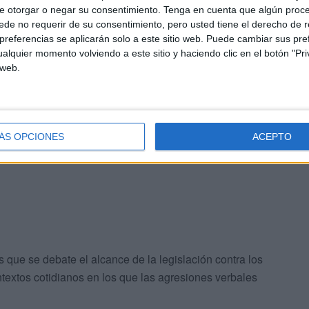
e otorgar o negar su consentimiento.
Tenga en cuenta que algún proc
e el acusado actuó
“con la intención de atentar contra la
de no requerir de su consentimiento, pero usted tiene el derecho de r
ue encuadra su conducta dentro de los delitos de odio
referencias se aplicarán solo a este sitio web. Puede cambiar sus pref
alquier momento volviendo a este sitio y haciendo clic en el botón "Pri
 web.
a Audiencia Provincial de Alicante a partir de las 11:00
de prisión
, al considerar que los hechos son graves y
ÁS OPCIONES
ACEPTO
ncia de la víctima.
s que se debate el alcance de la legislación contra los
textos cotidianos en los que las agresiones verbales