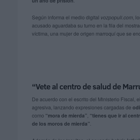
un año de prisión
.
Según informa el medio digital
vozpopuli.com
, l
acusado aguardaba su turno en la fila del mostrad
víctima, una mujer de origen marroquí que se enc
“Vete al centro de salud de Mar
De acuerdo con el escrito del Ministerio Fiscal,
agresiva, lanzando expresiones cargadas de
odi
como
“mora de mierda”
,
“tienes que ir al cen
de los moros de mierda”
.