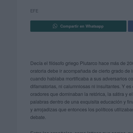
EFE
Compartir en Whatsapp
Decía el filósofo griego Plutarco hace más de 200
oratoria debe ir acompañada de cierto grado de ir
cuando hablaba mortificaba a sus adversarios co
difamatorias, ni calumniosas ni insultantes. Y e
oradores que dominaban la retórica, la sátira y
palabras dentro de una exquisita educación y fi
y arrojadizas que entonces los políticos utilizab
debate.