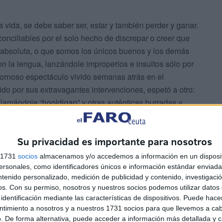
a vida, se debe saber ser, estar y también perder y ganar.
nciliables por el solo hecho de discrepar o creer que
 absoluta, o que somos los únicos buenos y los demás
on la lengua, lanzándole improperios e insultos sólo por
hornoso espectáculo vivido semanas atrás en el
do por sus extravagantes intervenciones, espetó a otro:
, llamándole “hooldigan” y otras auténticas burradas y
l ministro a contestarle: “usted es esa mezcla de serrín y
Su privacidad es importante para nosotros
smo ministro dijo haber recibido de otro diputado
s 1731
socios
almacenamos y/o accedemos a información en un disposit
o, sería lo más asqueroso, indigno y vergonzoso que en el
sonales, como identificadores únicos e información estándar enviada 
ntenido personalizado, medición de publicidad y contenido, investigaci
ado y fanático de su causa para comportarse así. De ser
os.
Con su permiso, nosotros y nuestros socios podemos utilizar datos 
uera primer ministro británico, Winston Churchil, para que
identificación mediante las características de dispositivos. Puede hacer
 que no puede cambiar de opinión, y tampoco quiere
ntimiento a nosotros y a nuestros 1731 socios para que llevemos a ca
reva a expelerle a otro por su sucia boca tan repulsiva
. De forma alternativa, puede acceder a información más detallada y 