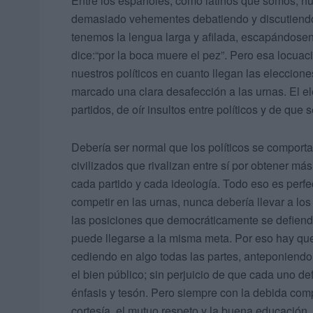
Entre los españoles, como latinos que somos, nu
demasiado vehementes debatiendo y discutiendo. 
tenemos la lengua larga y afilada, escapándosenos
dice:“por la boca muere el pez”. Pero esa locuac
nuestros políticos en cuanto llegan las eleccione
marcado una clara desafección a las urnas. El el
partidos, de oír insultos entre políticos y de que 
Debería ser normal que los políticos se compor
civilizados que rivalizan entre sí por obtener m
cada partido y cada ideología. Todo eso es perf
competir en las urnas, nunca debería llevar a los
las posiciones que democráticamente se defienda
puede llegarse a la misma meta. Por eso hay que
cediendo en algo todas las partes, anteponiendo
el bien público; sin perjuicio de que cada uno de
énfasis y tesón. Pero siempre con la debida comp
cortesía, el mutuo respeto y la buena educación.