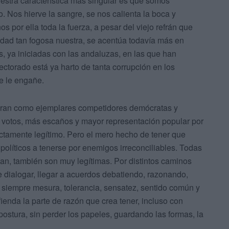
estra característica más singular es que somos
Nos hierve la sangre, se nos calienta la boca y
 por ella toda la fuerza, a pesar del viejo refrán que
idad tan fogosa nuestra, se acentúa todavía más en
s, ya iniciadas con las andaluzas, en las que han
ectorado está ya harto de tanta corrupción en los
se le engañe.
taran como ejemplares competidores demócratas y
ás votos, más escaños y mayor representación popular por
ectamente legítimo. Pero el mero hecho de tener que
 políticos a tenerse por enemigos irreconciliables. Todas
n, también son muy legítimas. Por distintos caminos
 dialogar, llegar a acuerdos debatiendo, razonando,
 siempre mesura, tolerancia, sensatez, sentido común y
fienda la parte de razón que crea tener, incluso con
ostura, sin perder los papeles, guardando las formas, la