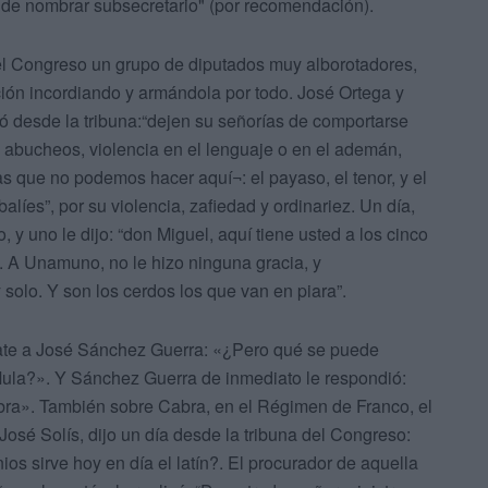
n de nombrar subsecretario" (por recomendación).
l Congreso un grupo de diputados muy alborotadores,
ación incordiando y armándola por todo. José Ortega y
tó desde la tribuna:“dejen su señorías de comportarse
, abucheos, violencia en el lenguaje o en el ademán,
s que no podemos hacer aquí¬: el payaso, el tenor, y el
alíes”, por su violencia, zafiedad y ordinariez. Un día,
 y uno le dijo: “don Miguel, aquí tiene usted a los cinco
”. A Unamuno, no le hizo ninguna gracia, y
 solo. Y son los cerdos los que van en piara”.
ebate a José Sánchez Guerra: «¿Pero qué se puede
 Mula?». Y Sánchez Guerra de inmediato le respondió:
bra». También sobre Cabra, en el Régimen de Franco, el
osé Solís, dijo un día desde la tribuna del Congreso:
s sirve hoy en día el latín?. El procurador de aquella