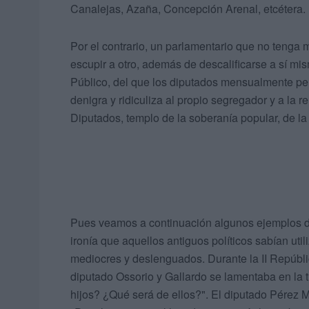
Canalejas, Azaña, Concepción Arenal, etcétera.
Por el contrario, un parlamentario que no tenga
escupir a otro, además de descalificarse a sí mi
Público, del que los diputados mensualmente pe
denigra y ridiculiza al propio segregador y a la r
Diputados, templo de la soberanía popular, de la 
Pues veamos a continuación algunos ejemplos de
ironía que aquellos antiguos políticos sabían util
mediocres y deslenguados. Durante la II Repúblic
diputado Ossorio y Gallardo se lamentaba en la 
hijos? ¿Qué será de ellos?". El diputado Pérez M