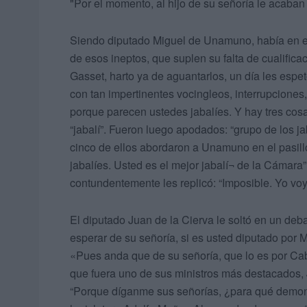
"Por el momento, al hijo de su señoría le acaba
Siendo diputado Miguel de Unamuno, había en e
de esos ineptos, que suplen su falta de cualific
Gasset, harto ya de aguantarlos, un día les espe
con tan impertinentes vocingleos, interrupciones
porque parecen ustedes jabalíes. Y hay tres cosa
“jabalí”. Fueron luego apodados: “grupo de los jab
cinco de ellos abordaron a Unamuno en el pasillo,
jabalíes. Usted es el mejor jabalí¬ de la Cámara
contundentemente les replicó: “Imposible. Yo voy
El diputado Juan de la Cierva le soltó en un d
esperar de su señoría, si es usted diputado por
«Pues anda que de su señoría, que lo es por Ca
que fuera uno de sus ministros más destacados, J
“Porque díganme sus señorías, ¿para qué demonio