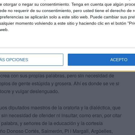
e otorgar o negar su consentimiento.
Tenga en cuenta que algún proc
ce del filósofo griego Diógenes, que tan abandonado era
de no requerir de su consentimiento, pero usted tiene el derecho de r
 bajo su propio síndrome de coleccionar basura.
referencias se aplicarán solo a este sitio web. Puede cambiar sus pref
alquier momento volviendo a este sitio y haciendo clic en el botón "Pri
 web.
adicales?. Con lo rico que es el idioma español en
ÁS OPCIONES
ACEPTO
adas con ironía que pueda producir en el difamador el
 crea con sus propias palabras, pero sin necesidad de
ropios de gente estúpida y grosera. Ahí es donde se ve si
iocre y vulgar deslenguado.
s diputados maestros de la oratoria y la dialéctica, que
sin necesidad de ofender ni insultar, como eran, por citar
 palabra, y señores de la educación y la cortesía
ño Donoso Cortés, Salmerón, Pi i Margall, Argüelles,