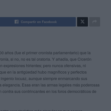
Compartir en Facebook
0 años (fue el primer cronista parlamentario) que la
onía, si no, no es tal oratoria. Y añadía, que Cicerón
n expresiones hirientes; pero nunca ofensivas, ni
s que en la antigüedad hubo magníficos y perfectos
 el ingenio locuaz, aunque siempre enmarcando sus
na elegancia. Esas eran las armas legales más poderosas
an contra sus contrincantes en los foros democráticos de