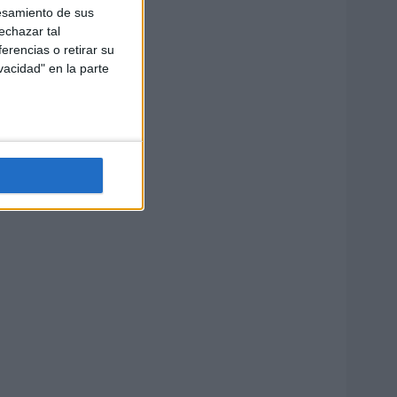
esamiento de sus
echazar tal
erencias o retirar su
vacidad" en la parte