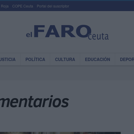
 Roja
COPE Ceuta
Portal del suscriptor
USTICIA
POLÍTICA
CULTURA
EDUCACIÓN
DEPO
amentarios