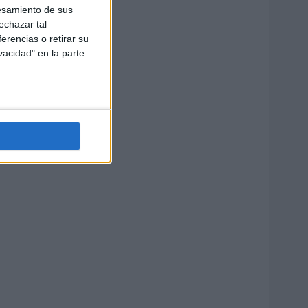
esamiento de sus
echazar tal
erencias o retirar su
vacidad" en la parte