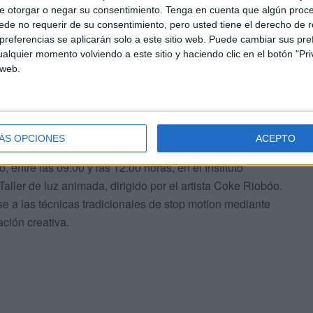
e otorgar o negar su consentimiento.
Tenga en cuenta que algún proc
de no requerir de su consentimiento, pero usted tiene el derecho de r
referencias se aplicarán solo a este sitio web. Puede cambiar sus pref
alquier momento volviendo a este sitio y haciendo clic en el botón "Pri
 web.
cine que viaja a Ahmedabad y descubre un
universo
e el papel de la mujer en la sociedad. La entrada será
ÁS OPCIONES
ACEPTO
entre las 09:00 y las 12:00 horas, en el Instituto
Taller de luz animada, dirigido por el artista Coke Riobóo.
rse a las técnicas tradicionales de stop motion mediante
ación creativa.