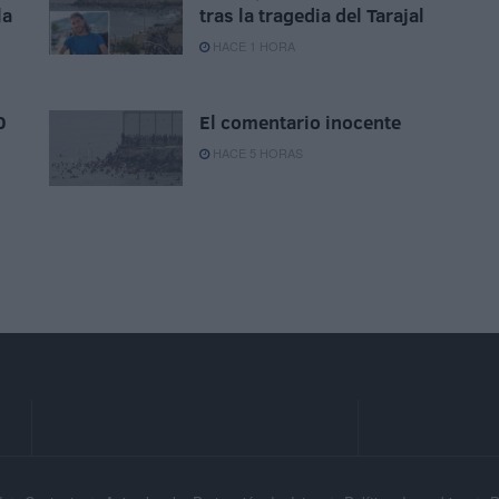
la
tras la tragedia del Tarajal
HACE 1 HORA
0
El comentario inocente
HACE 5 HORAS