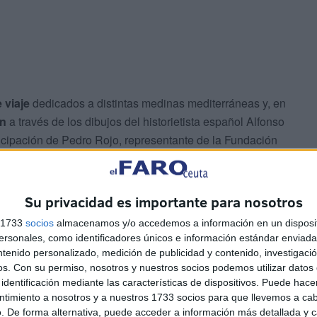
 viaje
dedicados a distintas medinas mediterráneas y, en
án
a través de los dibujos del historietista español Alfonso
icipación de Pedro Rojo, representante de la Fundación
.
Cervantes de Tetuán acogerá una exposición cuya
Su privacidad es importante para nosotros
orum.
s 1733
socios
almacenamos y/o accedemos a información en un disposit
sonales, como identificadores únicos e información estándar enviada 
e Español
acogerá la proyección de la película ‘El sueño
ntenido personalizado, medición de publicidad y contenido, investigaci
os.
Con su permiso, nosotros y nuestros socios podemos utilizar datos 
 relato feminista de Rokeya Hossain publicado en 1905 en
identificación mediante las características de dispositivos. Puede hacer
ntimiento a nosotros y a nuestros 1733 socios para que llevemos a ca
. De forma alternativa, puede acceder a información más detallada y 