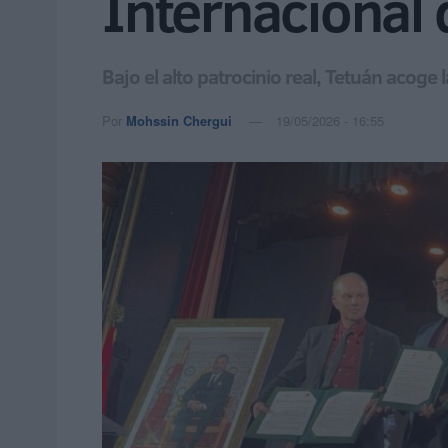
Internacional
Bajo el alto patrocinio real, Tetuán acog
Por
Mohssin Chergui
19/05/2026 - 16:55