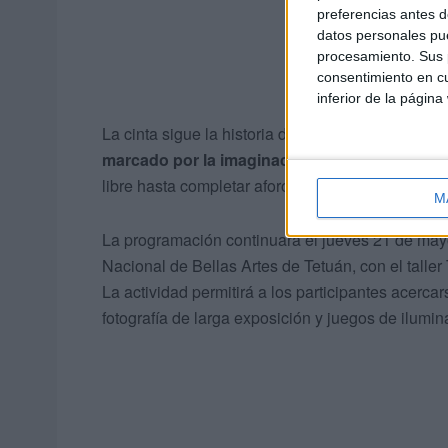
preferencias antes d
datos personales pue
procesamiento. Sus p
consentimiento en cu
inferior de la página
La cinta sigue la historia de una directora de 
marcado por la imaginación
y la reflexión sobr
libre hasta completar aforo.
M
La programación continuará el jueves 21 de mayo, 
Nacional de Bellas Artes de Tetuán, con el taller 
La actividad permitirá a los participantes acerca
fotografía de larga exposición y juegos de ilumin