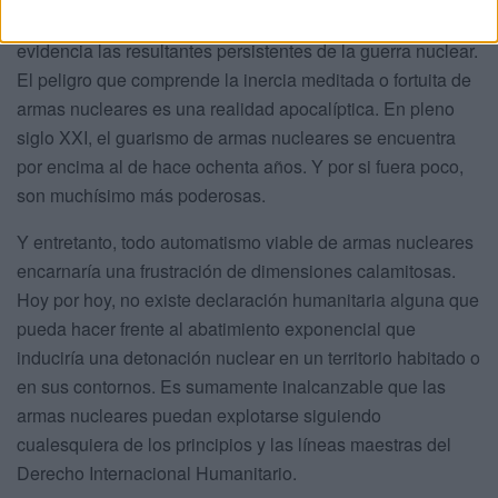
trastornos procedentes de la radiación, lo que pone en
evidencia las resultantes persistentes de la guerra nuclear.
El peligro que comprende la inercia meditada o fortuita de
armas nucleares es una realidad apocalíptica. En pleno
siglo XXI, el guarismo de armas nucleares se encuentra
por encima al de hace ochenta años. Y por si fuera poco,
son muchísimo más poderosas.
Y entretanto, todo automatismo viable de armas nucleares
encarnaría una frustración de dimensiones calamitosas.
Hoy por hoy, no existe declaración humanitaria alguna que
pueda hacer frente al abatimiento exponencial que
induciría una detonación nuclear en un territorio habitado o
en sus contornos. Es sumamente inalcanzable que las
armas nucleares puedan explotarse siguiendo
cualesquiera de los principios y las líneas maestras del
Derecho Internacional Humanitario.