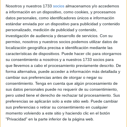
sabido por los analistas que el arma se plasmó en
Nosotros y nuestros 1733
socios
almacenamos y/o accedemos
competencia con Alemania, e innegablemente habría sido
a información en un dispositivo, como cookies, y procesamos
empleada contra esta nación, si hubiera estado dispuesta
datos personales, como identificadores únicos e información
antes. Y es que a lo largo y ancho de la hostilidad el plan
estándar enviada por un dispositivo para publicidad y contenido
personalizado, medición de publicidad y contenido,
se trasladó a Japón.
investigación de audiencia y desarrollo de servicios.
Con su
permiso, nosotros y nuestros socios podemos utilizar datos de
Durante la travesía de la Segunda Guerra Mundial (1-IX-
localización geográfica precisa e identificación mediante las
1939/2-IX-1945), los civiles de las ciudades ya habían sido
características de dispositivos. Puede hacer clic para otorgarnos
blancos directos de acometidas. Dicho esto, el brumoso
su consentimiento a nosotros y a nuestros 1733 socios para
dietario de los bombardeos del Eje es bien señalado.
que llevemos a cabo el procesamiento previamente descrito. De
Multitudes de no combatientes fueron premeditadamente
forma alternativa, puede acceder a información más detallada y
cambiar sus preferencias antes de otorgar o negar su
agredidos en los últimos instantes de la guerra aérea
consentimiento.
Tenga en cuenta que algún procesamiento de
estadounidense contra Alemania. Ese procedimiento se
sus datos personales puede no requerir de su consentimiento,
desplegó todavía más en 1945 con las bombas
pero usted tiene el derecho de rechazar tal procesamiento. Sus
incendiarias precipitadas sobre las urbes japonesas. Tales
preferencias se aplicarán solo a este sitio web. Puede cambiar
sus preferencias o retirar su consentimiento en cualquier
bombardeos en masa se oponían con los requerimientos
momento volviendo a este sitio y haciendo clic en el botón
acordados antes de la guerra por el presidente Franklin D.
"Privacidad" en la parte inferior de la página web.
Roosevelt (1882-1945), para que los países militantes