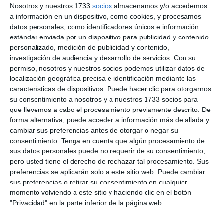
actividades auxiliares de comercio en el que participan
Nosotros y nuestros 1733
socios
almacenamos y/o accedemos
15 alumnos
. La acción formativa, que arrancó hoy, se
a información en un dispositivo, como cookies, y procesamos
datos personales, como identificadores únicos e información
prolongará
hasta el 18 de diciembre y tiene como
estándar enviada por un dispositivo para publicidad y contenido
objetivo mejorar la capacitación profesional
de sus
personalizado, medición de publicidad y contenido,
participantes para favorecer su acceso al mercado laboral
investigación de audiencia y desarrollo de servicios.
Con su
en condiciones de igualdad.
permiso, nosotros y nuestros socios podemos utilizar datos de
localización geográfica precisa e identificación mediante las
Programa de 270 horas
características de dispositivos. Puede hacer clic para otorgarnos
su consentimiento a nosotros y a nuestros 1733 socios para
que llevemos a cabo el procesamiento previamente descrito. De
El programa consta de
270 horas lectivas
que combinan
forma alternativa, puede acceder a información más detallada y
teoría y práctica. La formación se estructura en distintos
cambiar sus preferencias antes de otorgar o negar su
consentimiento.
Tenga en cuenta que algún procesamiento de
módulos que cubren
áreas fundamentales para el
sus datos personales puede no requerir de su consentimiento,
desempeño en el sector comercial
: operaciones
pero usted tiene el derecho de rechazar tal procesamiento. Sus
auxiliares en el punto de venta, preparación de pedidos,
preferencias se aplicarán solo a este sitio web. Puede cambiar
manipulación y movimientos con transpalés y carretillas de
sus preferencias o retirar su consentimiento en cualquier
mano, atención básica al cliente y un periodo de prácticas
momento volviendo a este sitio y haciendo clic en el botón
"Privacidad" en la parte inferior de la página web.
profesionales no laborales en empresas colaboradoras.