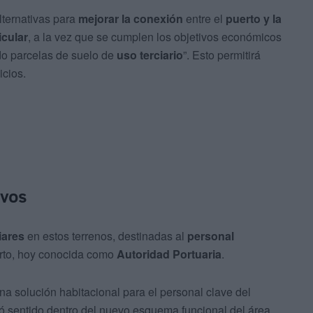
lternativas para
mejorar la conexión
entre el
puerto y la
cular
, a la vez que se cumplen los objetivos económicos
do parcelas de suelo de
uso terciario
”. Esto permitirá
icios.
ivos
iares
en estos terrenos, destinadas al
personal
erto, hoy conocida como
Autoridad Portuaria
.
 solución habitacional para el personal clave del
ió sentido dentro del nuevo esquema funcional del área