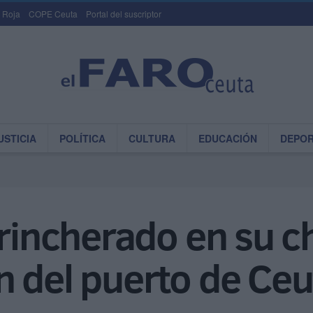
 Roja
COPE Ceuta
Portal del suscriptor
USTICIA
POLÍTICA
CULTURA
EDUCACIÓN
DEPO
trincherado en su ch
n del puerto de Ceu