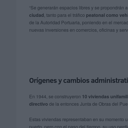
“Se generarán espacios libres y se propondrán a
ciudad
, tanto para el tráfico
peatonal como vehi
de la Autoridad Portuaria, poniendo en el merca
nuevas inversiones en comercios, oficinas y serv
Orígenes y cambios administrat
En 1944, se construyeron
10 viviendas unifamil
directivo
de la entonces Junta de Obras del Pu
Estas viviendas representaban en su momento una
puerto, pero con el paso del tiempo, su uso perd