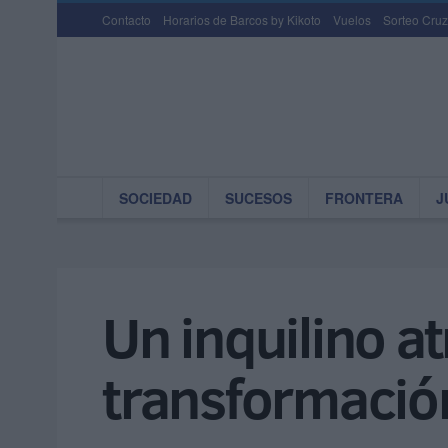
Contacto
Horarios de Barcos by Kikoto
Vuelos
Sorteo Cruz
SOCIEDAD
SUCESOS
FRONTERA
J
Un inquilino a
transformació