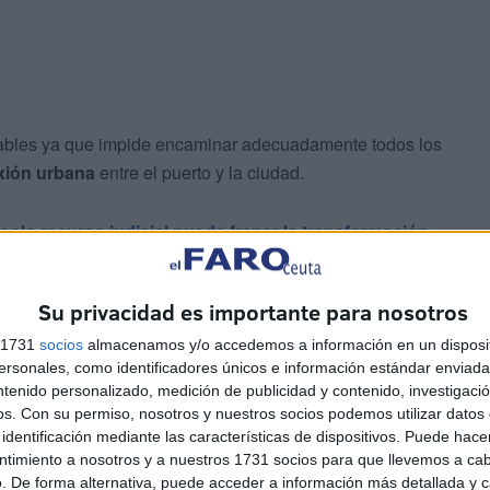
bles ya que impide encaminar adecuadamente todos los
xión urbana
entre el puerto y la ciudad.
solo recurso judicial puede frenar la transformación
o económico y social de Ceuta
.
Su privacidad es importante para nosotros
s 1731
socios
almacenamos y/o accedemos a información en un disposit
sonales, como identificadores únicos e información estándar enviada 
tá desarrollando en
colaboración
con la Ciudad
ntenido personalizado, medición de publicidad y contenido, investigaci
ar la zona
en cuestión en un punto de interacción entre
os.
Con su permiso, nosotros y nuestros socios podemos utilizar datos 
identificación mediante las características de dispositivos. Puede hacer
ntimiento a nosotros y a nuestros 1731 socios para que llevemos a ca
. De forma alternativa, puede acceder a información más detallada y 