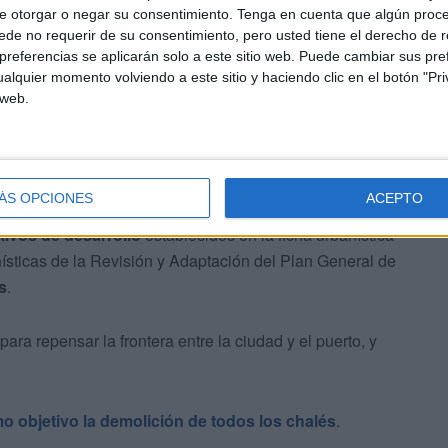
do diseñada cuidadosamente para servir tanto al
e otorgar o negar su consentimiento.
Tenga en cuenta que algún proc
 de los ciudadanos.
de no requerir de su consentimiento, pero usted tiene el derecho de r
referencias se aplicarán solo a este sitio web. Puede cambiar sus pref
alquier momento volviendo a este sitio y haciendo clic en el botón "Pri
 web.
ÁS OPCIONES
ACEPTO
la
circulación
y en la percepción de la ciudad de Ceuta
tivos de desarrollo
establecidos en la ficha urbanística
sticas de la Revisión y Adaptación del Plan General de
s
.
ra repensar la frontera entre la ciudad y el puerto, y
o objetivo la demolición de todos los chalés
.