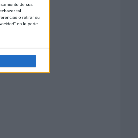
esamiento de sus
echazar tal
erencias o retirar su
vacidad" en la parte