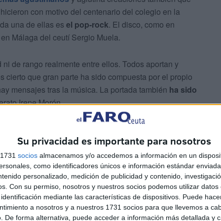
 hicieron con motivo del centenario del colegio en la
ada una de ellas es
el pop-rock
. El disco, como en
 en Málaga del ceutí Sergio Muela.
 ni de rango realmente entre ellos. Todos aportan y
es cierto que gran parte ha sido compuesta por el propio
 hay mensajes tras la música. La portada también
ha sido
erato Irene Morón.
Su privacidad es importante para nosotros
s 1731
socios
almacenamos y/o accedemos a información en un disposit
sonales, como identificadores únicos e información estándar enviada 
ntenido personalizado, medición de publicidad y contenido, investigaci
 rojo que ocupa toda la imagen. Presenta todas sus
os.
Con su permiso, nosotros y nuestros socios podemos utilizar datos 
identificación mediante las características de dispositivos. Puede hacer
lo que representa el escudo agustiniano. Resalta
ntimiento a nosotros y a nuestros 1731 socios para que llevemos a ca
 la ‘t’ se distingue una cruz.
. De forma alternativa, puede acceder a información más detallada y 