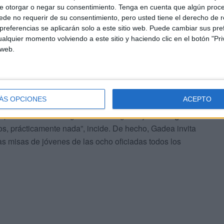
e otorgar o negar su consentimiento.
Tenga en cuenta que algún proc
de no requerir de su consentimiento, pero usted tiene el derecho de r
referencias se aplicarán solo a este sitio web. Puede cambiar sus pref
alquier momento volviendo a este sitio y haciendo clic en el botón "Pri
 ya tienen marcado el siguiente paso a completar. La idea
 web.
latura ‘Somos comunidad’. Actualmente ya están
la en verano
. “No paramos. Probablemente saldrán dos o
a algo nuevo”, especifica.
ÁS OPCIONES
ACEPTO
 positivas. “Le está gustando a la gente y
está llegando
s, prácticamente nada”, incide. De hecho, Gadea invita
las misas de jóvenes de las ocho oficiadas todos los