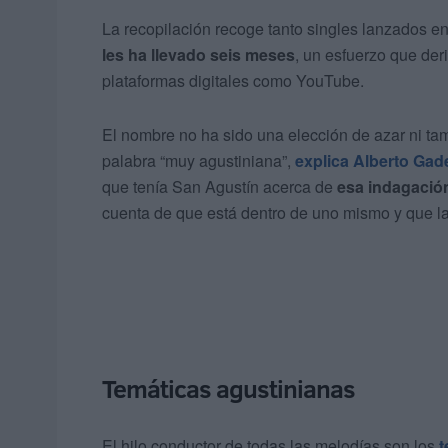
La recopilación recoge tanto singles lanzados en
les ha llevado seis meses
, un esfuerzo que der
plataformas digitales como YouTube.
El nombre no ha sido una elección de azar ni ta
palabra “muy agustiniana”,
explica Alberto Gade
que tenía San Agustín acerca de
esa indagación
cuenta de que está dentro de uno mismo y que la
Temáticas agustinianas
El hilo conductor de todas las melodías son los
t