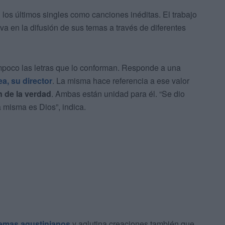
 los últimos singles como canciones inéditas. El trabajo
iva en la difusión de sus temas a través de diferentes
mpoco las letras que lo conforman. Responde a una
a, su director
. La misma hace referencia a ese valor
 de la verdad
. Ambas están unidad para él. “Se dio
 misma es Dios”, indica.
emas agustinianos
y aglutina creaciones también que