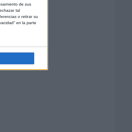
esamiento de sus
echazar tal
erencias o retirar su
vacidad" en la parte