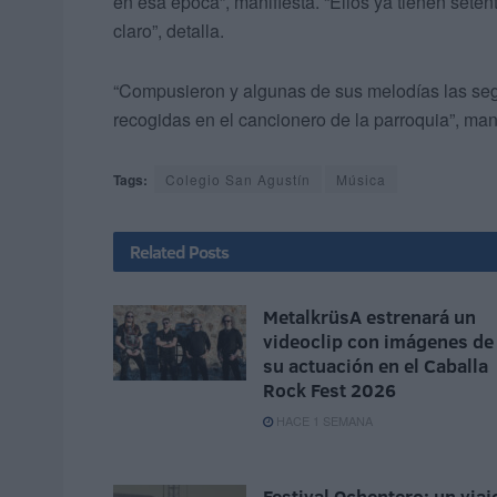
en esa época”, manifiesta. “Ellos ya tienen sete
claro”, detalla.
“Compusieron y algunas de sus melodías las seg
recogidas en el cancionero de la parroquia”, man
Tags:
Colegio San Agustín
Música
Related
Posts
MetalkrüsA estrenará un
videoclip con imágenes de
su actuación en el Caballa
Rock Fest 2026
HACE 1 SEMANA
Festival Ochentero: un viaj