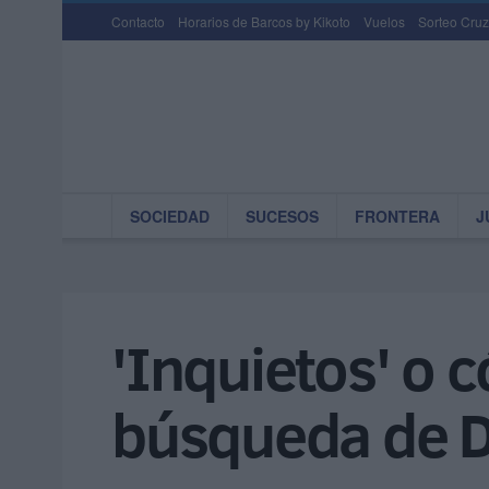
Contacto
Horarios de Barcos by Kikoto
Vuelos
Sorteo Cruz
SOCIEDAD
SUCESOS
FRONTERA
J
'Inquietos' o 
búsqueda de D