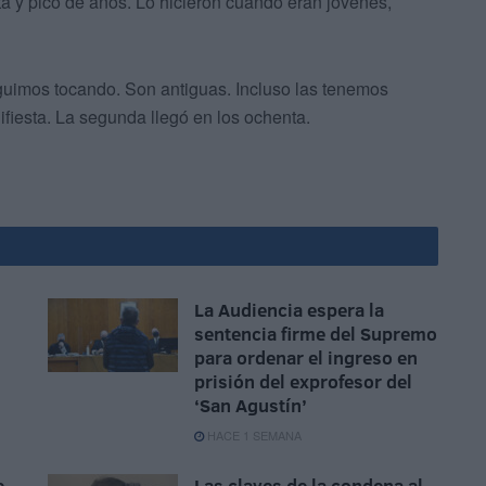
nta y pico de años. Lo hicieron cuando eran jóvenes,
uimos tocando. Son antiguas. Incluso las tenemos
ifiesta. La segunda llegó en los ochenta.
La Audiencia espera la
sentencia firme del Supremo
para ordenar el ingreso en
prisión del exprofesor del
‘San Agustín’
HACE 1 SEMANA
e
Las claves de la condena al