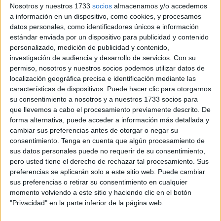
presos españoles que cumplen condena en
Nosotros y nuestros 1733
socios
almacenamos y/o accedemos
Marruecos
. Inmaculada, de Huelva, tiene a su hijo preso
a información en un dispositivo, como cookies, y procesamos
datos personales, como identificadores únicos e información
en
Tetuán
desde hace dos años. Tenía 22 cuando fue
estándar enviada por un dispositivo para publicidad y contenido
detenido y ahora, con 24, su familia lleva
siete meses
personalizado, medición de publicidad y contenido,
luchando por el traslado
.
investigación de audiencia y desarrollo de servicios.
Con su
permiso, nosotros y nuestros socios podemos utilizar datos de
Esta madre fue quien creó
el grupo de WhatsApp que a
localización geográfica precisa e identificación mediante las
día de hoy reúne a más de diez familias en la misma
características de dispositivos. Puede hacer clic para otorgarnos
su consentimiento a nosotros y a nuestros 1733 socios para
situación que la suya
. Consiguió ponerse en contacto
que llevemos a cabo el procesamiento previamente descrito. De
con las familias afectadas después de publicar un vídeo en
forma alternativa, puede acceder a información más detallada y
TikTok
en el que pedía unir fuerzas para ayudarse
cambiar sus preferencias antes de otorgar o negar su
mutuamente y luchar por el mismo objetivo.
consentimiento.
Tenga en cuenta que algún procesamiento de
sus datos personales puede no requerir de su consentimiento,
pero usted tiene el derecho de rechazar tal procesamiento. Sus
Largos viajes a Marruecos sin poder
preferencias se aplicarán solo a este sitio web. Puede cambiar
ver a su hijo
sus preferencias o retirar su consentimiento en cualquier
momento volviendo a este sitio y haciendo clic en el botón
"Privacidad" en la parte inferior de la página web.
Inmaculada ha subido recientemente a sus redes sociales
un vídeo en el que explica
cómo ha sido su último viaje