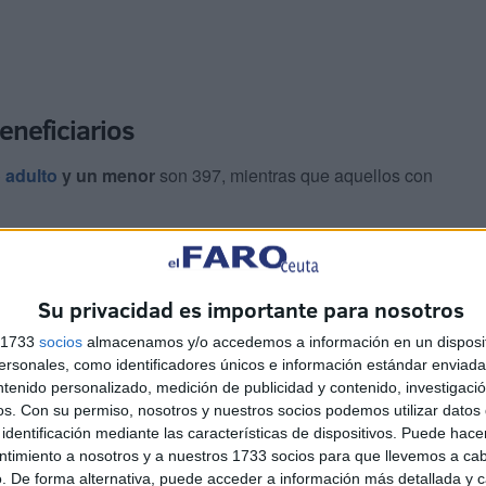
beneficiarios
 adulto
y un menor
son 397, mientras que aquellos con
 y más de dos menores
, que alcanzan 1.037 unidades,
iliares que requieren apoyo económico.
Su privacidad es importante para nosotros
s 1733
socios
almacenamos y/o accedemos a información en un disposit
3.081 prestaciones activas
, beneficiando a
12.501
sonales, como identificadores únicos e información estándar enviada 
 Los menores representan
5.400 de los beneficiarios
,
ntenido personalizado, medición de publicidad y contenido, investigaci
 de protección de la infancia.
os.
Con su permiso, nosotros y nuestros socios podemos utilizar datos 
identificación mediante las características de dispositivos. Puede hacer
ntimiento a nosotros y a nuestros 1733 socios para que llevemos a ca
. De forma alternativa, puede acceder a información más detallada y 