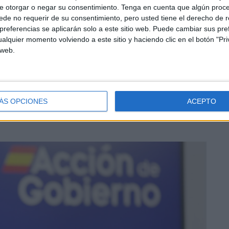
e otorgar o negar su consentimiento.
Tenga en cuenta que algún proc
de no requerir de su consentimiento, pero usted tiene el derecho de r
referencias se aplicarán solo a este sitio web. Puede cambiar sus pref
de febrero alcanzó
810.928 hogares
, con
2.477.021
alquier momento volviendo a este sitio y haciendo clic en el botón "Pri
 web.
2,2 millones de euros
. De estos, más de dos tercios de
013.102 niños y adolescentes
son protegidos
ÁS OPCIONES
ACEPTO
stación como mecanismo de reducción de la pobreza