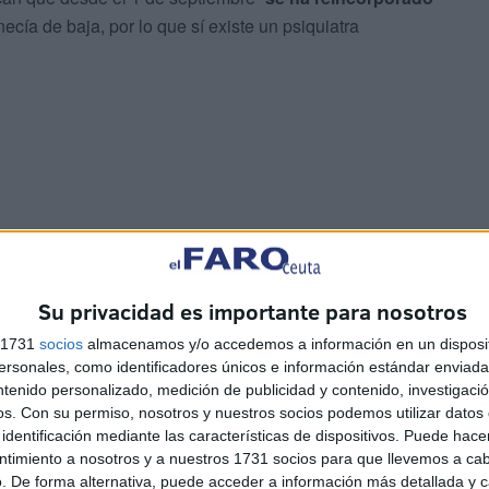
cía de baja, por lo que sí existe un psiquiatra
a “ha estado
garantizada en todo momento
” en la ciudad
e se produjeron las bajas de los cuatro psiquiatras en
a garantizar la calidad de la asistencia
como así ha
Su privacidad es importante para nosotros
s 1731
socios
almacenamos y/o accedemos a información en un disposit
sonales, como identificadores únicos e información estándar enviada 
ntenido personalizado, medición de publicidad y contenido, investigaci
os.
Con su permiso, nosotros y nuestros socios podemos utilizar datos 
identificación mediante las características de dispositivos. Puede hacer
ntimiento a nosotros y a nuestros 1731 socios para que llevemos a ca
. De forma alternativa, puede acceder a información más detallada y 