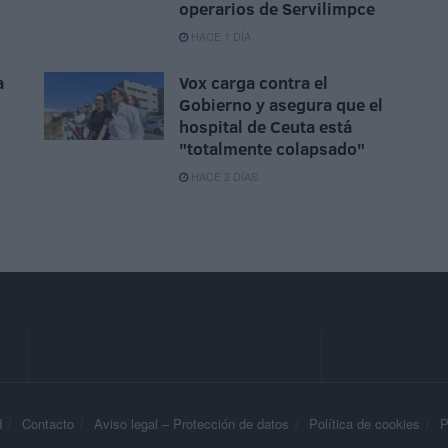
operarios de Servilimpce
HACE 1 DÍA
a
Vox carga contra el
Gobierno y asegura que el
hospital de Ceuta está
"totalmente colapsado"
HACE 2 DÍAS
d
Contacto
Aviso legal – Protección de datos
Política de cookies
P