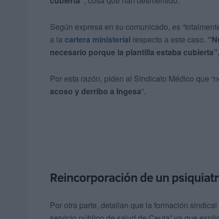
cubierta”
, cosa que han desmentido.
Según expresa en su comunicado, es “totalmente
a la
cartera ministerial
respecto a este caso.
“N
necesario porque la plantilla estaba cubierta”
Por esta razón, piden al Sindicato Médico que “no
acoso y derribo a Ingesa
”.
Reincorporación de un psiquiat
Por otra parte, detallan que la formación sindic
servicio público de salud de Ceuta” ya que expli