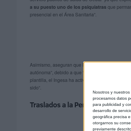
a su puesto uno de los psiquiatras
que permane
presencial en el Área Sanitaria”.
Asimismo, aseguran que la atención psiquiátric
autónoma”, debido a que “desde el momento en qu
plantilla, el Ingesa ha activado todas las
vías par
sido”.
Nosotros y nuestro
procesamos datos per
Traslados a la Península
para publicidad y co
desarrollo de servici
geográfica precisa e 
otorgarnos su conse
previamente descrito