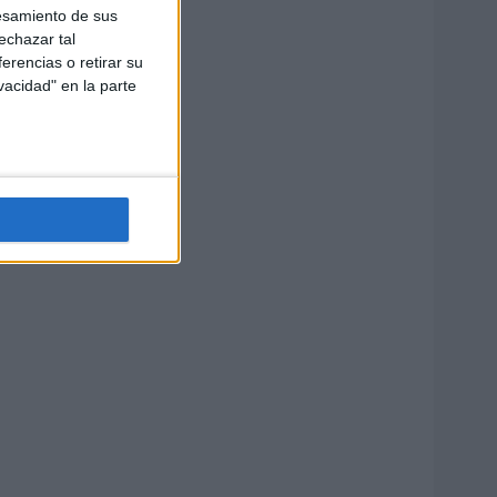
esamiento de sus
echazar tal
erencias o retirar su
vacidad" en la parte