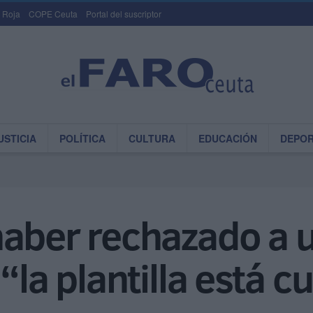
 Roja
COPE Ceuta
Portal del suscriptor
USTICIA
POLÍTICA
CULTURA
EDUCACIÓN
DEPO
aber rechazado a u
“la plantilla está c