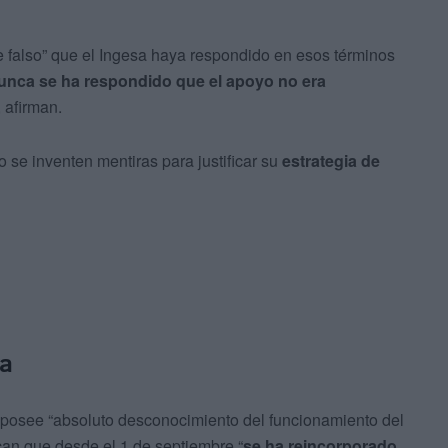
 falso” que el Ingesa haya respondido en esos términos
unca se ha respondido que el apoyo no era
, afirman.
 se inventen mentiras para justificar su
estrategia de
ra
al posee “absoluto desconocimiento del funcionamiento del
can que desde el 1 de septiembre “
se ha reincorporado