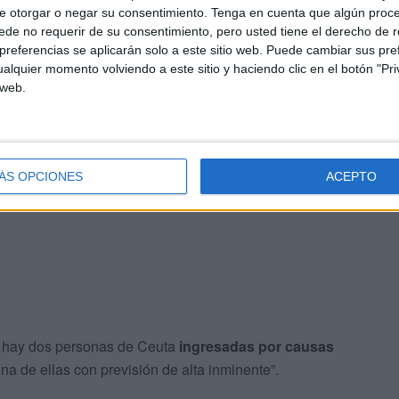
e otorgar o negar su consentimiento.
Tenga en cuenta que algún proc
de no requerir de su consentimiento, pero usted tiene el derecho de r
referencias se aplicarán solo a este sitio web. Puede cambiar sus pref
alquier momento volviendo a este sitio y haciendo clic en el botón "Pri
es son el instrumento del que se ha dotado el Sistema
 web.
a en todo el amplio espectro de casos que supone la
 detalla “que los traslados a la Península, se realizan
ÁS OPCIONES
ACEPTO
es
”.
o hay dos personas de Ceuta
ingresadas por causas
una de ellas con previsión de alta inminente”.