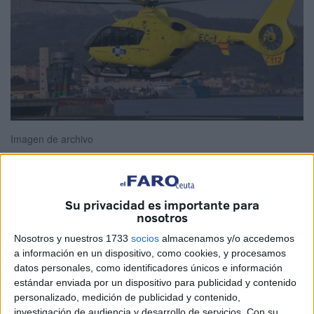
Imagen de archivo
Su privacidad es importante para
El Instituto Nacional de Gestión Sanitaria
(Ingesa)
ha
nosotros
publicado en la Plataforma de Contratación del Sector
Nosotros y nuestros 1733
socios
almacenamos y/o accedemos
Público la licitación correspondiente al servicio de
a información en un dispositivo, como cookies, y procesamos
transporte sanitario aéreo
para el
Área de Atención
datos personales, como identificadores únicos e información
Sanitaria
de Ceuta.
estándar enviada por un dispositivo para publicidad y contenido
personalizado, medición de publicidad y contenido,
Con un
valor estimado del contrato
de 11.977.824 euros,
investigación de audiencia y desarrollo de servicios.
Con su