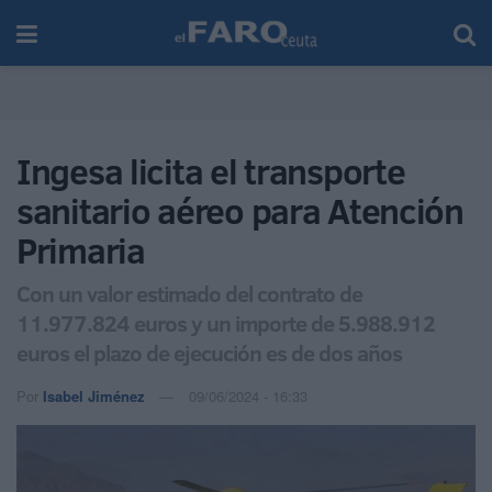
Ingesa licita el transporte
sanitario aéreo para Atención
Primaria
Con un valor estimado del contrato de
11.977.824 euros y un importe de 5.988.912
euros el plazo de ejecución es de dos años
Por
Isabel Jiménez
09/06/2024 - 16:33