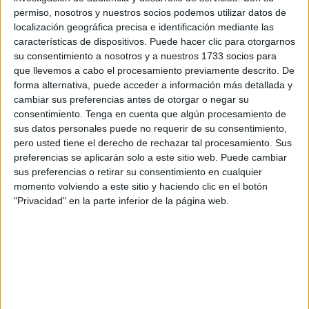
un importe de 5.988.912 euros, la
Gerencia de Atención
permiso, nosotros y nuestros socios podemos utilizar datos de
localización geográfica precisa e identificación mediante las
Sanitaria
del Instituto Nacional de Gestión Sanitaria
características de dispositivos. Puede hacer clic para otorgarnos
plantea un plazo de ejecución de dos años, siendo el
su consentimiento a nosotros y a nuestros 1733 socios para
límite de presentación de la oferta hasta el 3 de julio hasta
que llevemos a cabo el procesamiento previamente descrito. De
las 14:00 horas.
forma alternativa, puede acceder a información más detallada y
cambiar sus preferencias antes de otorgar o negar su
En la descripción del procedimiento se señala como
consentimiento.
Tenga en cuenta que algún procesamiento de
sus datos personales puede no requerir de su consentimiento,
prestación sanitaria a los usuarios de Atención Sanitaria
pero usted tiene el derecho de rechazar tal procesamiento. Sus
de Ceuta.
preferencias se aplicarán solo a este sitio web. Puede cambiar
sus preferencias o retirar su consentimiento en cualquier
En el contenido del pliego de prescripciones técnicas
momento volviendo a este sitio y haciendo clic en el botón
queda establecido que el objeto del contrato es “la
"Privacidad" en la parte inferior de la página web.
prestación del servicio de transporte sanitario urgente
en
helicóptero
especialmente acondicionado al efecto para
trasladar desde el hospital de Ceuta hasta el helipuerto o
aeropuerto más próximo a hospitales situados en
Andalucía, y/o viceversa”.