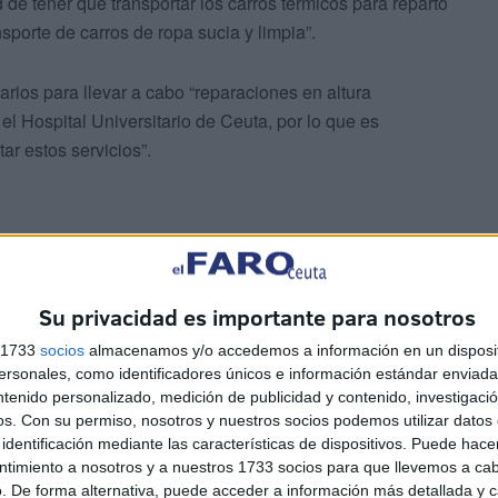
 de tener que transportar los carros térmicos para reparto
sporte de carros de ropa sucia y limpia”.
rios para llevar a cabo “reparaciones en altura
el Hospital Universitario de Ceuta, por lo que es
ar estos servicios”.
Su privacidad es importante para nosotros
a de arrendamiento “es sin conductor” y que “con este
s 1733
socios
almacenamos y/o accedemos a información en un disposit
ajos necesarios para dar cobertura a la infraestructura
sonales, como identificadores únicos e información estándar enviada 
ntenido personalizado, medición de publicidad y contenido, investigaci
os.
Con su permiso, nosotros y nuestros socios podemos utilizar datos 
identificación mediante las características de dispositivos. Puede hacer
ntimiento a nosotros y a nuestros 1733 socios para que llevemos a ca
. De forma alternativa, puede acceder a información más detallada y 