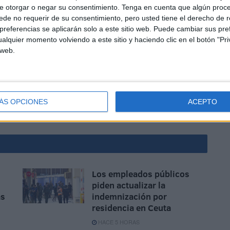
e otorgar o negar su consentimiento.
Tenga en cuenta que algún proc
de no requerir de su consentimiento, pero usted tiene el derecho de r
referencias se aplicarán solo a este sitio web. Puede cambiar sus pref
alquier momento volviendo a este sitio y haciendo clic en el botón "Pri
esidades, el requerimiento es específicamente para 2
 web.
nta -2 (cota +52,84) edificio central, 1 unidad plataforma
 unidad plataforma elevadora columna. Esto además del
ÁS OPCIONES
ACEPTO
Los empleados públicos
piden actualizar la
ás
indemnización por
residencia en Ceuta
HACE 5 HORAS