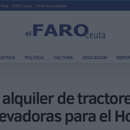
 Roja
COPE Ceuta
Portal del suscriptor
USTICIA
POLÍTICA
CULTURA
EDUCACIÓN
DEPO
l alquiler de tractor
evadoras para el Ho