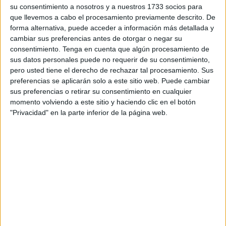
estándares de calidad
que deberán cumplir el hospital y
su consentimiento a nosotros y a nuestros 1733 socios para
los centros de salud de Ceuta durante el próximo año, con
que llevemos a cabo el procesamiento previamente descrito. De
forma alternativa, puede acceder a información más detallada y
el objetivo de garantizar una
atención integral
,
centrada
cambiar sus preferencias antes de otorgar o negar su
en el paciente
, eficiente y adaptada a las necesidades
consentimiento.
Tenga en cuenta que algún procesamiento de
asistenciales, la
cartera de servicios
y la
financiación
sus datos personales puede no requerir de su consentimiento,
asignada
.
pero usted tiene el derecho de rechazar tal procesamiento. Sus
preferencias se aplicarán solo a este sitio web. Puede cambiar
sus preferencias o retirar su consentimiento en cualquier
momento volviendo a este sitio y haciendo clic en el botón
"Privacidad" en la parte inferior de la página web.