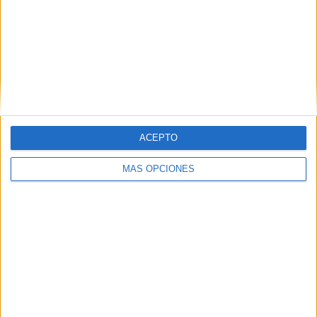
ACEPTO
MÁS OPCIONES
Medidas asistenciales y líneas
estratégicas
El Acuerdo de Gestión para 2026 está orientado a
dimensionar la oferta de servicios
y la actividad