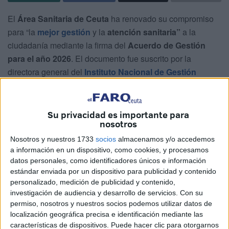
El
Área Sanitaria de Ceuta
ha renovado su compromiso
para “la
mejor gestión
y la
atención sanitaria”
a la
ciudadanía mediante la firma del
Acuerdo de Gestión
para el año 2026
. El documento fue suscrito por la
directora general del
Instituto Nacional de Gestión
Sanitaria (Ingesa)
,
Isabel Muñoz
, el director territorial en
Ceuta,
Jesús Lopera
, y el gerente de atención sanitaria
del área,
Carlos Ramírez
.
Su privacidad es importante para
nosotros
Este acuerdo se enmarca dentro de los instrumentos clave
Nosotros y nuestros 1733
socios
almacenamos y/o accedemos
de
gestión del servicio sanitario público
, ya que los
a información en un dispositivo, como cookies, y procesamos
Acuerdos de Gestión suscritos entre la
Dirección del
datos personales, como identificadores únicos e información
estándar enviada por un dispositivo para publicidad y contenido
Ingesa
, sus direcciones territoriales y las gerencias de
personalizado, medición de publicidad y contenido,
atención sanitaria recogen el
compromiso organizativo
investigación de audiencia y desarrollo de servicios.
Con su
con la población atendida y con su
salud
.
permiso, nosotros y nuestros socios podemos utilizar datos de
localización geográfica precisa e identificación mediante las
El documento establece las
directrices
,
metas
y
características de dispositivos. Puede hacer clic para otorgarnos