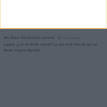
HACE 4 DÍAS
Comments
1
Abu Baker Noctámbulo
comentó:
hace 8 meses
Lopera, ¿y lo de dimitir cuándo? Lo que está claro es que no
tienes ninguna dignidad.