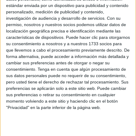
Tesorería General de la Seguridad Social y los
colegios
estándar enviada por un dispositivo para publicidad y contenido
profesionales de farmacéuticos de las ciudades
personalizado, medición de publicidad y contenido,
autónomas de Ceuta y Melilla
han ratificado este jueves
investigación de audiencia y desarrollo de servicios.
Con su
la prórroga del
concierto de farmacia
que garantiza la
permiso, nosotros y nuestros socios podemos utilizar datos de
localización geográfica precisa e identificación mediante las
dispensación de medicamentos
a través de las
características de dispositivos. Puede hacer clic para otorgarnos
farmacias.
su consentimiento a nosotros y a nuestros 1733 socios para
que llevemos a cabo el procesamiento previamente descrito. De
La firma se ha formalizado este jueves en la sede de los
forma alternativa, puede acceder a información más detallada y
Servicios Centrales del Ingesa en Madrid. El concierto
cambiar sus preferencias antes de otorgar o negar su
vigente hasta ahora, de
cuatro años de duración
, data de
consentimiento.
Tenga en cuenta que algún procesamiento de
sus datos personales puede no requerir de su consentimiento,
2021, por lo que era necesario prorrogarlo este año para
pero usted tiene el derecho de rechazar tal procesamiento. Sus
mantenerlo vigente. El convenio es el documento en el
preferencias se aplicarán solo a este sitio web. Puede cambiar
que se establecen las condiciones para la
prestación
sus preferencias o retirar su consentimiento en cualquier
farmacéutica a través de las oficinas de farmacia.
momento volviendo a este sitio y haciendo clic en el botón
"Privacidad" en la parte inferior de la página web.
Prorrogado el convenio entre
Ingesa y las farmacias de Ceuta y