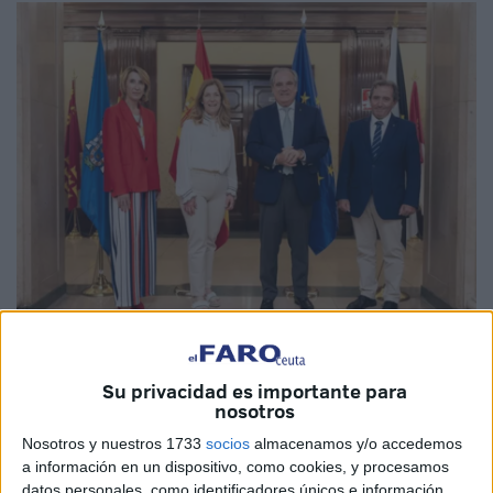
Imagen de archivo
Su privacidad es importante para
nosotros
Nosotros y nuestros 1733
socios
almacenamos y/o accedemos
El Instituto Nacional de Gestión Sanitaria (Ingesa), la
a información en un dispositivo, como cookies, y procesamos
datos personales, como identificadores únicos e información