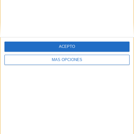
más que un decorado sin alma, donde la infraestructura
existe, pero el personal no. ¿Qué sentido tiene un
helipuerto si no hay médicos suficientes en tierra?".
ACEPTO
MÁS OPCIONES