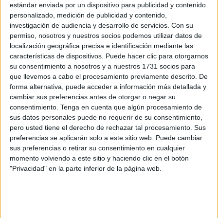
estándar enviada por un dispositivo para publicidad y contenido
nota de prensa.
personalizado, medición de publicidad y contenido,
investigación de audiencia y desarrollo de servicios.
Con su
Tecnología de última generación
permiso, nosotros y nuestros socios podemos utilizar datos de
localización geográfica precisa e identificación mediante las
características de dispositivos. Puede hacer clic para otorgarnos
La sala de hemodinámica
, tal y como han recordado,
su consentimiento a nosotros y a nuestros 1731 socios para
permitirá la realización de procedimientos como
que llevemos a cabo el procesamiento previamente descrito. De
cateterismos cardíacos, angioplastias y colocación de
forma alternativa, puede acceder a información más detallada y
stents
, mediante tecnología de última generación. Estas
cambiar sus preferencias antes de otorgar o negar su
consentimiento.
Tenga en cuenta que algún procesamiento de
técnicas permitirán evaluar el estado de las arterias
sus datos personales puede no requerir de su consentimiento,
coronarias, las válvulas cardíacas y los grandes vasos,
pero usted tiene el derecho de rechazar tal procesamiento. Sus
optimizando así el diagnóstico y tratamiento de patologías
preferencias se aplicarán solo a este sitio web. Puede cambiar
cardiovasculares de forma eficiente y precisa.
sus preferencias o retirar su consentimiento en cualquier
momento volviendo a este sitio y haciendo clic en el botón
"Desde Ingesa queremos recordar que, al tratarse de un
"Privacidad" en la parte inferior de la página web.
proyecto 100% público, su puesta en funcionamiento
requiere cumplir rigurosamente con todos los protocolos y
garantías de seguridad y calidad. Tal como se han hecho,