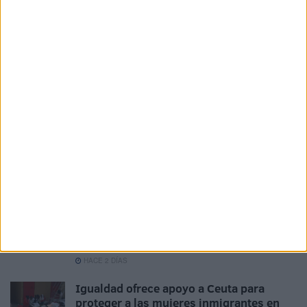
La Policía investiga la violación de una
menor en Ceuta
HACE 2 HORAS
Treinta duchas y diez baños para atender
a los inmigrantes
HACE 1 DÍA
Seis aspirantes optan a una plaza de
ATS/DUE convocada por la Ciudad
HACE 1 DÍA
Vox carga contra el Gobierno y asegura
que el hospital de Ceuta está "totalmente
colapsado"
HACE 2 DÍAS
Igualdad ofrece apoyo a Ceuta para
proteger a las mujeres inmigrantes en