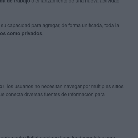
a de trabajo
o el lanzamiento de una nueva actividad
s su capacidad para agregar, de forma unificada, toda la
cos como privados
.
or
, los usuarios no necesitan navegar por múltiples sitios
ue conecta diversas fuentes de información para
tegramente digital persigue fines fundamentales para