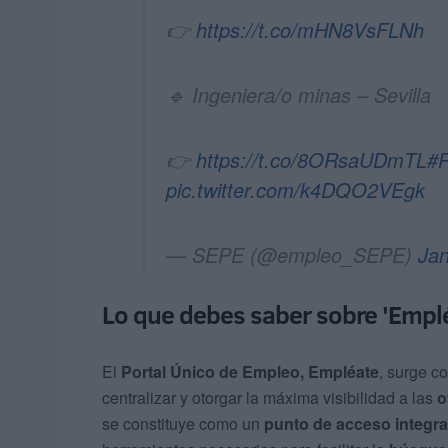
👉
https://t.co/mHN8VsFLNh
🔹 Ingeniera/o minas – Sevilla
👉
https://t.co/8ORsaUDmTL
#P
pic.twitter.com/k4DQO2VEgk
— SEPE (@empleo_SEPE)
Jan
Lo que debes saber sobre 'Empl
El
Portal Único de Empleo, Empléate
, surge c
centralizar y otorgar la máxima visibilidad a las
o
se constituye como un
punto de acceso integra