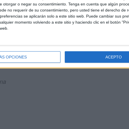
e otorgar o negar su consentimiento.
Tenga en cuenta que algún proc
de no requerir de su consentimiento, pero usted tiene el derecho de r
referencias se aplicarán solo a este sitio web. Puede cambiar sus pref
alquier momento volviendo a este sitio y haciendo clic en el botón "Pri
 web.
ÁS OPCIONES
ACEPTO
eEmpleo
destacadas ⤵️
ona