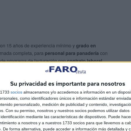
on 15 años de experiencia mínimo y
grado en
jornada completa, para
personal para panadería
con
 de programa de facturación con
contrato laboral
n
camarero
para un contrato laboral temporal.
Su privacidad es importante para nosotros
Ceuta también contempla un total de 9 vacantes para
funciones con contratos temporales a jornada completa,
s 1733
socios
almacenamos y/o accedemos a información en un disposit
sonales, como identificadores únicos e información estándar enviada 
nal
.
ntenido personalizado, medición de publicidad y contenido, investigaci
os.
Con su permiso, nosotros y nuestros socios podemos utilizar datos 
leo disponibles para Ceuta y para otras ciudades pueden
identificación mediante las características de dispositivos. Puede hacer
rmación disponible al respecto.
ntimiento a nosotros y a nuestros 1733 socios para que llevemos a ca
. De forma alternativa, puede acceder a información más detallada y 