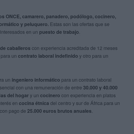
os ONCE, camarero, panadero, podólogo, cocinero,
formático y peluquero.
Estas son las ofertas que se
 interesados en un
puesto de trabajo
.
de caballeros
con experiencia acreditada de 12 meses
para un
contrato laboral indefinido
y otro para un
ara un
ingeniero informático
para un contrato laboral
esencial con una remuneración de entre
30.000 y 40.000
as del hogar
y un
cocinero
con experiencia en platos
nterés en
cocina étnica
del centro y sur de África para un
 con pago de
25.000 euros brutos anuales
.