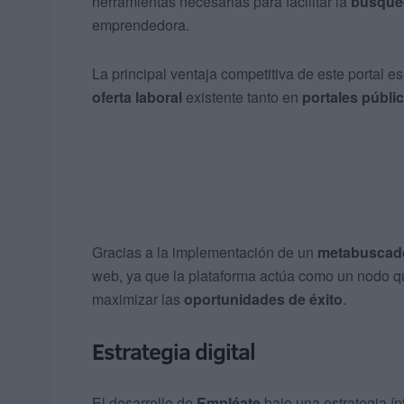
herramientas necesarias para facilitar la
búsqued
emprendedora.
La principal ventaja competitiva de este portal e
oferta laboral
existente tanto en
portales públi
Gracias a la implementación de un
metabuscad
web, ya que la plataforma actúa como un nodo q
maximizar las
oportunidades de éxito
.
Estrategia digital
El desarrollo de
Empléate
bajo una estrategia ín