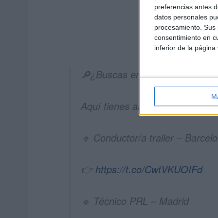
preferencias antes d
datos personales pue
procesamiento. Sus p
consentimiento en cu
inferior de la página
🔎¿Buscas empleo?
M
Aquí tienes algunas
#OfertasD
🔹 Conductor/a trailer – Barcel
👉
https://t.co/CwtVKUOIFd
🔹 Técnico PRL – Madrid