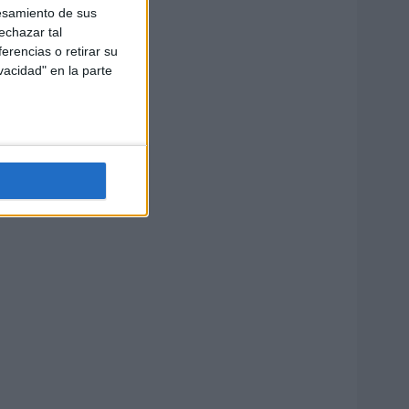
esamiento de sus
echazar tal
erencias o retirar su
vacidad" en la parte