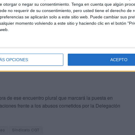
e otorgar o negar su consentimiento.
Tenga en cuenta que algún proc
de no requerir de su consentimiento, pero usted tiene el derecho de r
referencias se aplicarán solo a este sitio web. Puede cambiar sus pref
 documentación, los asesores jurídicos de CGT que se van
alquier momento volviendo a este sitio y haciendo clic en el botón "Pri
ones estarán en Ceuta en una asamblea general para
 web.
car los procedimientos que se van a iniciar, así como
n plantear.
ÁS OPCIONES
ACEPTO
ora de ese encuentro plural que marcará la puesta en
ciones frente a los abusos cometidos por la Delegación
leo
Sindicato CGT