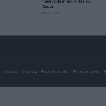
masiva de inmigrantes en
Ceuta
HACE 3 DÍAS
d
Contacto
Aviso legal – Protección de datos
Política de cookies
P