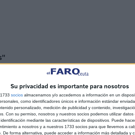
s"
Su privacidad es importante para nosotros
s 1733
socios
almacenamos y/o accedemos a información en un disposit
sonales, como identificadores únicos e información estándar enviada 
ntenido personalizado, medición de publicidad y contenido, investigaci
y dudas" generadas desde que el Tribunal Supremo se
os.
Con su permiso, nosotros y nuestros socios podemos utilizar datos 
de cada una de las personas interesadas en su sede,
identificación mediante las características de dispositivos. Puede hacer
o por correo electrónico o teléfono para dar citas para
ntimiento a nosotros y a nuestros 1733 socios para que llevemos a ca
iples y variopintas situaciones distintas que se dan entre
. De forma alternativa, puede acceder a información más detallada y 