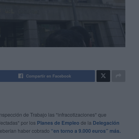
Compartir en Facebook
Inspección de Trabajo las "infracotizaciones" que
fectadas" por los
Planes de Empleo
de la
Delegación
deberían haber cobrado
“en torno a 9.000 euros” más.