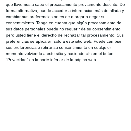
ante cualquier tipo de emergencia además de dar
que llevemos a cabo el procesamiento previamente descrito. De
información sobre
enfermedades
de transmisión sexual y
forma alternativa, puede acceder a información más detallada y
diferentes adicciones.
cambiar sus preferencias antes de otorgar o negar su
consentimiento.
Tenga en cuenta que algún procesamiento de
La presidenta del Colegio Oficial de Enfermería, Rosa
sus datos personales puede no requerir de su consentimiento,
pero usted tiene el derecho de rechazar tal procesamiento. Sus
Fuentes, ha explicado el motivo de esta actividad, que ha
preferencias se aplicarán solo a este sitio web. Puede cambiar
consistido en la elaboración de diferentes talleres de RCP
sus preferencias o retirar su consentimiento en cualquier
básica, uso del desfibrilador semiautómatico (DESA),
momento volviendo a este sitio y haciendo clic en el botón
posición lateral de seguridad, maniobra de Heimlich,
"Privacidad" en la parte inferior de la página web.
además de tomas presión arterial, glucemias “todos ellos
enfocados a la ciudadanía
para que sepan actuar en
situaciones de emergencias y que puedan salvar vidas”.
Asimismo, ha expresado que esta actividad ha tenido muy
buena acogida por parte de los ceutíes ya que les ha
llamado mucho la atención.
“Todo el mundo nos decía que dónde estaba la urna para
hacer las donaciones y hemos tenido que explicarles que