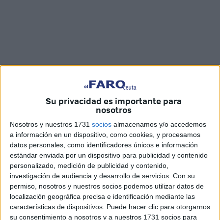
Su privacidad es importante para
nosotros
Fotos: C.D. / Vídeo: Joaquín Viera
Nosotros y nuestros 1731
socios
almacenamos y/o accedemos
a información en un dispositivo, como cookies, y procesamos
datos personales, como identificadores únicos e información
estándar enviada por un dispositivo para publicidad y contenido
El Colegio de Enfermería de Ceuta, con motivo del día de
personalizado, medición de publicidad y contenido,
su
patrón, San Juan de Dios
, ha ubicado una carpa, en
investigación de audiencia y desarrollo de servicios.
Con su
colaboración con la
Facultad de Ciencia de la Salud
, la
permiso, nosotros y nuestros socios podemos utilizar datos de
Consejería de
Sanidad
y la Consejería de Cultura, en el
localización geográfica precisa e identificación mediante las
características de dispositivos. Puede hacer clic para otorgarnos
paseo del Revellín para dar a conocer las formas de actuar
su consentimiento a nosotros y a nuestros 1731 socios para