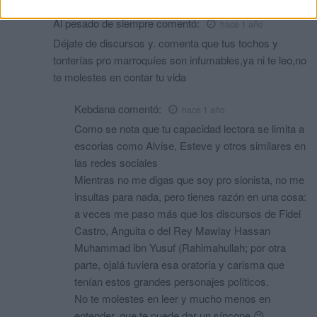
Al pesado de siempre
comentó:
hace 1 año
Déjate de discursos y. comenta que tus tochos y
tonterías pro marroquíes son infumables,ya ni te leo,no
te molestes en contar tu vida
Kebdana
comentó:
hace 1 año
Como se nota que tu capacidad lectora se limita a
escorias como Alvise, Esteve y otros similares en
las redes sociales
Mientras no me digas que soy pro sionista, no me
insultas para nada, pero tienes razón en una cosa:
a veces me paso más que los discursos de Fidel
Castro, Anguita o del Rey Mawlay Hassan
Muhammad ibn Yusuf (Rahimahullah; por otra
parte, ojalá tuviera esa oratoria y carisma que
tenían estos grandes personajes políticos.
No te molestes en leer y mucho menos en
entender, que te puede dar un síncope 😉