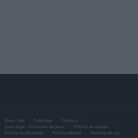
Grupo Faro
Publicidad
Contacto
Aviso legal – Protección de datos
Política de cookies
Política de privacidad
Política editorial
Términos de uso