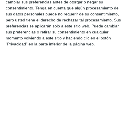
cambiar sus preferencias antes de otorgar o negar su
consentimiento.
Tenga en cuenta que algún procesamiento de
sus datos personales puede no requerir de su consentimiento,
pero usted tiene el derecho de rechazar tal procesamiento. Sus
preferencias se aplicarán solo a este sitio web. Puede cambiar
sus preferencias o retirar su consentimiento en cualquier
momento volviendo a este sitio y haciendo clic en el botón
"Privacidad" en la parte inferior de la página web.
No hay control policial que frene esto, ni denuncias, ni
soluciones. Quienes viven en Plaza Nicaragua son las
víctimas de un auténtico infierno.
La obra en el lugar se antojaba un sueño inalcanzable
,
hasta que por fin, tras años de lucha, se adecentaba todo
este espacio.
Poco han tardado algunos en hacer un mal uso de las