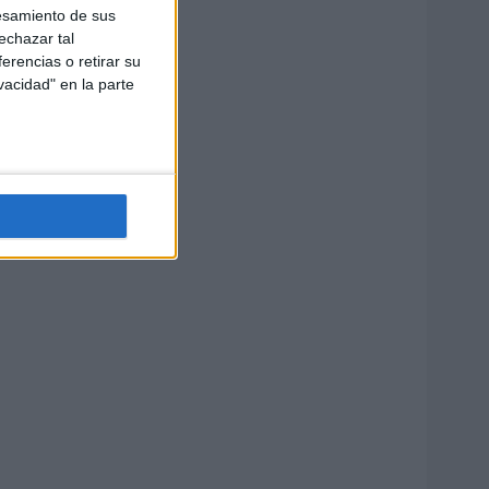
esamiento de sus
echazar tal
erencias o retirar su
vacidad" en la parte