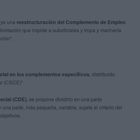
luye una
reestructuración del Complemento de Empleo
 limitación que impide a suboficiales y tropa y marinería
ción".
total en los complementos específicos
, distribuido
ar (CSCE)".
ecial (CDE)
, se propone dividirlo en una parte
y una parte, más pequeña, variable, sujeta al criterio del
objetivos.