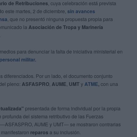
rio de Retribuciones
, cuya celebración está prevista
do este martes, 2 de diciembre,
sin avances
ensa
, que no presentó ninguna propuesta propia para
comunicado la
Asociación de Tropa y Marinería
.
edios para denunciar la falta de iniciativa ministerial en
ersonal militar.
os diferenciados. Por un lado, el documento conjunto
 del pleno:
ASFASPRO
,
AUME
,
UMT
y
ATME
,
con una
ctualizada"
presentada de forma individual por la propia
profunda del sistema retributivo de las Fuerzas
nes —ASFASPRO, AUME y UMT— se mostraron contrarias
e manifestaron
reparos
a su inclusión.