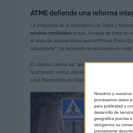
ATME defiende una reforma integ
La propuesta de la Asociación de Tropa y Marine
modelo retributivo
actual. Aunque se basa en 
el resto de asociaciones para el Primer Pleno E
actualizada", ha explicado la asociación en nota
El objetivo central es "garantizar una retribución
la profesión militar, atendiendo tanto al personal
a los Reservistas de Especial Disponibilidad (R
Nosotros y nuestro
procesamos datos per
para publicidad y co
desarrollo de servici
geográfica precisa e 
otorgarnos su conse
previamente descrito