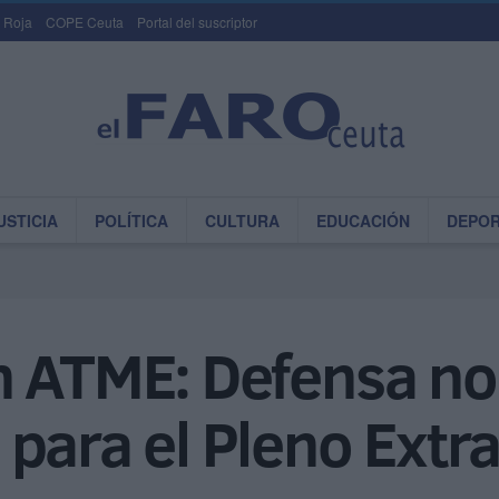
 Roja
COPE Ceuta
Portal del suscriptor
USTICIA
POLÍTICA
CULTURA
EDUCACIÓN
DEPO
n ATME: Defensa no
para el Pleno Extr