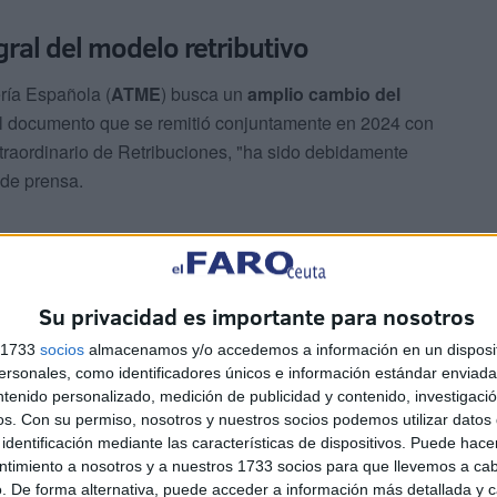
ral del modelo retributivo
ría Española (
ATME
) busca un
amplio cambio del
el documento que se remitió conjuntamente en 2024 con
xtraordinario de Retribuciones, "ha sido debidamente
 de prensa.
 justa y acorde con las características y singularidades de
 en activo como a los de carrera en situación de reserva y
ED)".
Su privacidad es importante para nosotros
s 1733
socios
almacenamos y/o accedemos a información en un disposit
sonales, como identificadores únicos e información estándar enviada 
ntenido personalizado, medición de publicidad y contenido, investigaci
os.
Con su permiso, nosotros y nuestros socios podemos utilizar datos 
identificación mediante las características de dispositivos. Puede hacer
ntimiento a nosotros y a nuestros 1733 socios para que llevemos a ca
. De forma alternativa, puede acceder a información más detallada y 