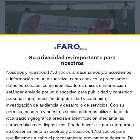
Su privacidad es importante para
nosotros
Nosotros y nuestros 1733
socios
almacenamos y/o accedemos
Imagen cedida
a información en un dispositivo, como cookies, y procesamos
datos personales, como identificadores únicos e información
estándar enviada por un dispositivo para publicidad y contenido
personalizado, medición de publicidad y contenido,
investigación de audiencia y desarrollo de servicios.
Con su
El Tribunal Administrativo de Rabat dictaminó que el
permiso, nosotros y nuestros socios podemos utilizar datos de
Ministerio de Sanidad de Marruecos, como responsable
localización geográfica precisa e identificación mediante las
del Hospital del Estrecho, debe pagar a los demandantes
características de dispositivos. Puede hacer clic para otorgarnos
su consentimiento a nosotros y a nuestros 1733 socios para
una indemnización moral por valor de 37 mil euros
que llevemos a cabo el procesamiento previamente descrito. De