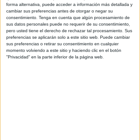
(400.000 dirhams) al padre, 19 mil euros (200.000
forma alternativa, puede acceder a información más detallada y
dirhams) para el hermano menor de la víctima y otros 37
cambiar sus preferencias antes de otorgar o negar su
mil euros (400.000 dirhams) en favor de la madre y siendo
consentimiento.
Tenga en cuenta que algún procesamiento de
desestimada el resto de la demanda por parte de la familia
sus datos personales puede no requerir de su consentimiento,
pero usted tiene el derecho de rechazar tal procesamiento. Sus
de la menor.
preferencias se aplicarán solo a este sitio web. Puede cambiar
sus preferencias o retirar su consentimiento en cualquier
La menor, llamada Salma, falleció a la edad de 8 años en
momento volviendo a este sitio y haciendo clic en el botón
marzo de 2023
. Su padre, Said Al-Yassini, exigió que se
"Privacidad" en la parte inferior de la página web.
dieran a conocer detalladamente los resultados de la
investigación administrativa iniciada por el Ministerio de
Sanidad y Protección Social, y que se responsabilizara a
todos los implicados en el deterioro del estado de salud de
su hija, que fue hospitalizada en pleno estado de salud,
sólo para ser dada de alta
sin vista, oído ni movimiento
.