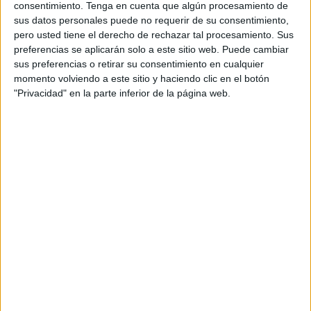
A partir de ahí y gracias a la sugerencia de un amigo,
consentimiento.
Tenga en cuenta que algún procesamiento de
Nora, una estudiante de Ciencias Políticas y Sociología de
sus datos personales puede no requerir de su consentimiento,
19 años publicó la imagen en Twitter, esperando que “la
pero usted tiene el derecho de rechazar tal procesamiento. Sus
preferencias se aplicarán solo a este sitio web. Puede cambiar
magia” de esta red social pueda dar con la persona que
sus preferencias o retirar su consentimiento en cualquier
dejó olvidada esta fotografía en el interior del libro.
momento volviendo a este sitio y haciendo clic en el botón
"Privacidad" en la parte inferior de la página web.
“Normalmente cuando en la biblioteca se dan cuenta que
hay marcadas páginas lo tiran, pero de esto no se han
dado cuenta”, explica la joven a El Faro, aún sorprendida
por la repercusión que ha tenido su publicación. Desde
que lo hiciera público en la mañana de este domingo, al
cierre de la edición, su tuit ya lo habían compartido más de
mil usuarios.
La única pista que tiene esta estudiante
sevillana es que la foto fue tomada en Ceuta
Nora reconoce que tiene especial interés en saber de