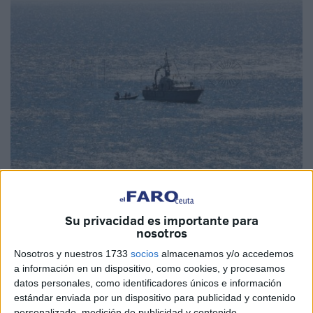
Imagen de archivo
Su privacidad es importante para
nosotros
Nosotros y nuestros 1733
socios
almacenamos y/o accedemos
Las maniobras
militares
que Reino Unido realizó el
a información en un dispositivo, como cookies, y procesamos
pasado mes de octubre en el mar frente a la costa de
datos personales, como identificadores únicos e información
levante de La Línea y
Gibraltar
siguen trayendo cola a
estándar enviada por un dispositivo para publicidad y contenido
causa del incidente que se produjo entre la Royal Navy y
personalizado, medición de publicidad y contenido,