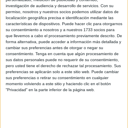
la Armada española. El patrullero
Isla de León
(P83), con
investigación de audiencia y desarrollo de servicios.
Con su
permiso, nosotros y nuestros socios podemos utilizar datos de
base en Ceuta
, navegaba hacia el litoral este linense tras
localización geográfica precisa e identificación mediante las
atravesar la Bahía de Algeciras cuando el
HMS Cutlass
características de dispositivos. Puede hacer clic para otorgarnos
salió a su encuentro para interceptarlo.
su consentimiento a nosotros y a nuestros 1733 socios para
que llevemos a cabo el procesamiento previamente descrito. De
En un principio, el roce entre las embarcaciones no se
forma alternativa, puede acceder a información más detallada y
tradujo en una queja diplomática, pero sí que este
cambiar sus preferencias antes de otorgar o negar su
consentimiento.
Tenga en cuenta que algún procesamiento de
miércoles el Gobierno de España ha denunciado a la
sus datos personales puede no requerir de su consentimiento,
Royal Navy británica por "hostigamiento", según ha
pero usted tiene el derecho de rechazar tal procesamiento. Sus
explicado el Ministerio de Exteriores.
preferencias se aplicarán solo a este sitio web. Puede cambiar
sus preferencias o retirar su consentimiento en cualquier
El diputado Pablo Hispán preguntó por este suceso al
momento volviendo a este sitio y haciendo clic en el botón
ministro Albares, cuya respuesta escrita, tramitada a través
"Privacidad" en la parte inferior de la página web.
del Congreso de los Diputados, reconoce la "violación del
paso inocente". El patrullero
HMS Cutlass
, de la Royal
Navy, dificultó las
maniobras del 'Isla de León',
impidiendo por tanto derecho reconocido por "la
Convención de las Naciones Unidas del Derecho del Mar".