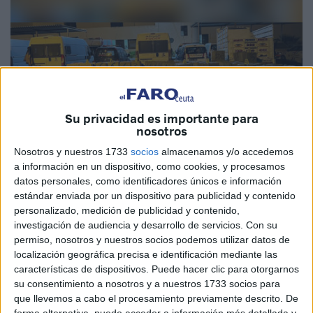
Su privacidad es importante para
nosotros
Nosotros y nuestros 1733
socios
almacenamos y/o accedemos
a información en un dispositivo, como cookies, y procesamos
Foto: DGSN
datos personales, como identificadores únicos e información
estándar enviada por un dispositivo para publicidad y contenido
Imagen de archivo
personalizado, medición de publicidad y contenido,
investigación de audiencia y desarrollo de servicios.
Con su
permiso, nosotros y nuestros socios podemos utilizar datos de
localización geográfica precisa e identificación mediante las
características de dispositivos. Puede hacer clic para otorgarnos
Los servicios de seguridad de Marruecos interceptaron
su consentimiento a nosotros y a nuestros 1733 socios para
este pasado sábado un importante cargamento de 8
que llevemos a cabo el procesamiento previamente descrito. De
toneladas y 112 kilogramos de
hachís
en el puerto de la
forma alternativa, puede acceder a información más detallada y