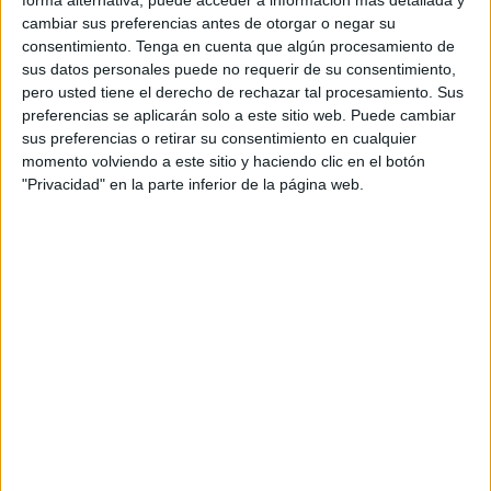
ciudad atlántica de Safi, localizada a unos 326 kilómetros
cambiar sus preferencias antes de otorgar o negar su
consentimiento.
Tenga en cuenta que algún procesamiento de
al sur de Rabat.
sus datos personales puede no requerir de su consentimiento,
pero usted tiene el derecho de rechazar tal procesamiento. Sus
En el marco de esta operación, las autoridades arrestaron
preferencias se aplicarán solo a este sitio web. Puede cambiar
a 21 personas por su supuesta relación con esta droga y
sus preferencias o retirar su consentimiento en cualquier
su intento de traficarla a nivel internacional.
momento volviendo a este sitio y haciendo clic en el botón
"Privacidad" en la parte inferior de la página web.
La Dirección General de Seguridad Nacional (DGSN)
informó este domingo, a través de un comunicado oficial,
que el cargamento de hachís estaba distribuido en un total
de 199 fardos.
La droga fue hallada en el interior de un camión de
mercancías que portaba matrícula marroquí. Este vehículo
estaba aparentemente destinado a facilitar el tráfico
internacional de estupefacientes, utilizando el puerto de
Safi como punto estratégico para el envío.