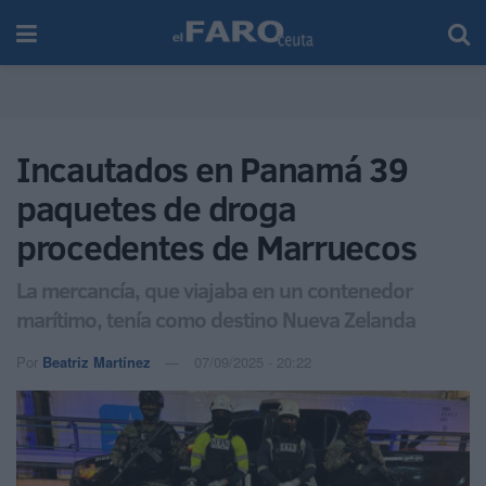
Incautados en Panamá 39
paquetes de droga
procedentes de Marruecos
La mercancía, que viajaba en un contenedor
marítimo, tenía como destino Nueva Zelanda
Por
Beatriz Martínez
07/09/2025 - 20:22