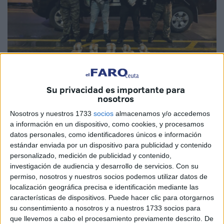
Su privacidad es importante para
nosotros
Imagen: Telegra.ph
Nosotros y nuestros 1733
socios
almacenamos y/o accedemos
a información en un dispositivo, como cookies, y procesamos
datos personales, como identificadores únicos e información
estándar enviada por un dispositivo para publicidad y contenido
La Policía Nacional de Panamá incautó
varios paquetes
personalizado, medición de publicidad y contenido,
investigación de audiencia y desarrollo de servicios.
Con su
con droga
, en el puerto del Pacífico del país
permiso, nosotros y nuestros socios podemos utilizar datos de
centroamericano, que procedía de Marruecos y tenía como
localización geográfica precisa e identificación mediante las
destino Nueva Zelanda.
características de dispositivos. Puede hacer clic para otorgarnos
su consentimiento a nosotros y a nuestros 1733 socios para
Según detalla el medio de comunicación telegra.ph, este
que llevemos a cabo el procesamiento previamente descrito. De