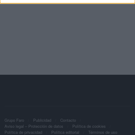
Grupo Faro
Publicidad
Contacto
Aviso legal – Protección de datos
Política de cookies
Política de privacidad
Política editorial
Términos de uso