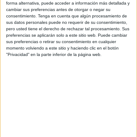
decomiso se realizó en una operación llevada a cabo por
forma alternativa, puede acceder a información más detallada y
cambiar sus preferencias antes de otorgar o negar su
parte del órgano policial panameño, en coordinación con
consentimiento.
Tenga en cuenta que algún procesamiento de
el Ministerio Público, y dio como resultado el
decomiso de
sus datos personales puede no requerir de su consentimiento,
39 paquetes “con presunta sustancia ilícita”
, tras las
pero usted tiene el derecho de rechazar tal procesamiento. Sus
labores de “diligencia de allanamiento y registro”.
preferencias se aplicarán solo a este sitio web. Puede cambiar
sus preferencias o retirar su consentimiento en cualquier
La mercancía, que se encontraba en el interior de un
momento volviendo a este sitio y haciendo clic en el botón
"Privacidad" en la parte inferior de la página web.
contenedor
procedente de Marruecos, que tenía que
pasar por Panamá y tenía su destino final en el país
oceánico de Nueva Zelanda
.
Una vez descubierta la droga, los agentes de la Policía
Nacional del país centroamericano llevaron a cabo el
arresto de un
varón con la droga que, a su vez, llevaba
un arma de fuego
.
Asimismo, las autoridades panameñas informaron que
este operativo “forma parte de las acciones estratégicas