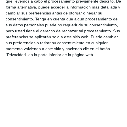
que llevemos a cabo el procesamiento previamente descrito. De
cientos de
cigarrillos electrónicos
con destino a
forma alternativa, puede acceder a información más detallada y
Marruecos procedentes de Europa.
cambiar sus preferencias antes de otorgar o negar su
consentimiento.
Tenga en cuenta que algún procesamiento de
Fuentes señalaron al diario digital
Hespress
que la
sus datos personales puede no requerir de su consentimiento,
operación se produjo durante los controles habituales a los
pero usted tiene el derecho de rechazar tal procesamiento. Sus
que se someten los camiones que llegan desde el
preferencias se aplicarán solo a este sitio web. Puede cambiar
sus preferencias o retirar su consentimiento en cualquier
continente europeo.
momento volviendo a este sitio y haciendo clic en el botón
"Privacidad" en la parte inferior de la página web.
Según los datos disponibles, las autoridades consiguieron
incautar un total de 490 unidades de cigarrillos
electrónicos. El material decomisado pertenecía a la marca
Elfbar y había sido escondido de manera cuidadosa en los
compartimentos laterales de un remolque de
camión
procedente del puerto español de Algeciras
.
El método para evadir la estricta
vigilancia