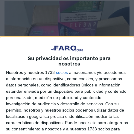
Su privacidad es importante para
nosotros
Nosotros y nuestros 1733
socios
almacenamos y/o accedemos
a información en un dispositivo, como cookies, y procesamos
datos personales, como identificadores únicos e información
Foto: Hespress
estándar enviada por un dispositivo para publicidad y contenido
personalizado, medición de publicidad y contenido,
investigación de audiencia y desarrollo de servicios.
Con su
permiso, nosotros y nuestros socios podemos utilizar datos de
localización geográfica precisa e identificación mediante las
Los servicios de
aduanas en el puerto de Tánger Med
características de dispositivos. Puede hacer clic para otorgarnos
frustraron este domingo un intento de contrabando de
su consentimiento a nosotros y a nuestros 1733 socios para