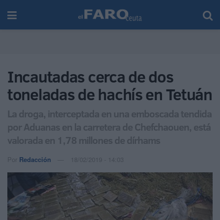
Incautadas cerca de dos
toneladas de hachís en Tetuán
La droga, interceptada en una emboscada tendida
por Aduanas en la carretera de Chefchaouen, está
valorada en 1,78 millones de dírhams
Por
Redacción
18/02/2019 - 14:03