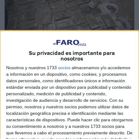
Su privacidad es importante para
nosotros
Nosotros y nuestros 1733
socios
almacenamos y/o accedemos
a información en un dispositivo, como cookies, y procesamos
Una brigada de Aduanas, que depende de la Dirección
datos personales, como identificadores únicos e información
Interprovincial de Tetuán, de la Administración de Aduanas
estándar enviada por un dispositivo para publicidad y contenido
e Impuestos Indirectos (ADII), se ha incautado de 1.925
personalizado, medición de publicidad y contenido,
investigación de audiencia y desarrollo de servicios.
Con su
kilos de resina de cannabis, valorados en cerca de 19,25
permiso, nosotros y nuestros socios podemos utilizar datos de
millones de dírhams (1,78 millones de euros).
localización geográfica precisa e identificación mediante las
características de dispositivos. Puede hacer clic para otorgarnos
El decomiso de esta "importante cantidad", según fuentes
su consentimiento a nosotros y a nuestros 1733 socios para
aduaneras, se llevó a cabo tras una emboscada tendida en
que llevemos a cabo el procesamiento previamente descrito. De