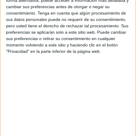
la carretera entre Tetuán y Chefchauen, a la altura de Al-
forma alternativa, puede acceder a información más detallada y
cambiar sus preferencias antes de otorgar o negar su
Hamra, según explicó a la prensa el director provincial de
consentimiento.
Tenga en cuenta que algún procesamiento de
la ADII, Hamid Hosni.
sus datos personales puede no requerir de su consentimiento,
pero usted tiene el derecho de rechazar tal procesamiento. Sus
El responsable de Aduanas agregó que la droga, envuelta
preferencias se aplicarán solo a este sitio web. Puede cambiar
en 53 paquetes, fue incautada a bordo de un vehículo con
sus preferencias o retirar su consentimiento en cualquier
matrícula falsificada.
momento volviendo a este sitio y haciendo clic en el botón
"Privacidad" en la parte inferior de la página web.
La Gendarmería también acudió
La misma fuente oficial subrayó que una brigada de la
Gendarmería acudió al lugar de la incautación para asistir
a los agentes de Aduanas.
Por otro lado, el fiscal general competente fue notificado
de esta operación y ordenó transferir el caso al órgano
judicial competente para profundizar en la investigación.
Tags:
Aduana
Drogas