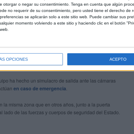
e otorgar o negar su consentimiento.
Tenga en cuenta que algún proc
de no requerir de su consentimiento, pero usted tiene el derecho de r
referencias se aplicarán solo a este sitio web. Puede cambiar sus pref
alquier momento volviendo a este sitio y haciendo clic en el botón "Pri
 web.
rmado que efectivamente a lo que se han estado
ÁS OPCIONES
ACEPTO
ia.
uipo ha hecho un simulacro de salida ante las cámaras
actúan
en caso de emergencia
.
n la misma zona que en otros años, junto a la puerta
 al lado de las fuerzas y cuerpos de seguridad del Estado.