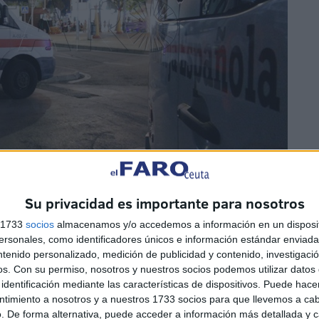
Su privacidad es importante para nosotros
as ganas de celebración de los caballas están
s 1733
socios
almacenamos y/o accedemos a información en un disposit
su equipo médico solo han estado atendiendo pequeñas
sonales, como identificadores únicos e información estándar enviada 
ntenido personalizado, medición de publicidad y contenido, investigaci
os.
Con su permiso, nosotros y nuestros socios podemos utilizar datos 
identificación mediante las características de dispositivos. Puede hacer
tan in situ todas las incidencias sanitarias, siendo
ntimiento a nosotros y a nuestros 1733 socios para que llevemos a ca
e por su patología lo requieran, están siendo menos que
. De forma alternativa, puede acceder a información más detallada y 