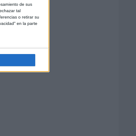
esamiento de sus
echazar tal
erencias o retirar su
vacidad" en la parte