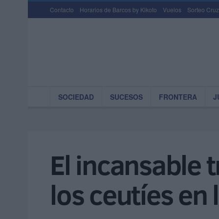
Contacto
Horarios de Barcos by Kikoto
Vuelos
Sorteo Cruz
SOCIEDAD
SUCESOS
FRONTERA
J
El incansable 
los ceutíes en 