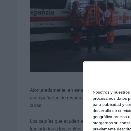
Afortunadamente, en esta edición de las Feria, l
Nosotros y nuestro
acompañadas de responsabilidad. Cruz Roja y 
procesamos datos per
curas.
para publicidad y co
desarrollo de servici
geográfica precisa e 
Los ceutíes que acuden a la ambulancia donde tra
otorgarnos su conse
trasladadas a los centros sanitarios solo las qu
previamente descrito