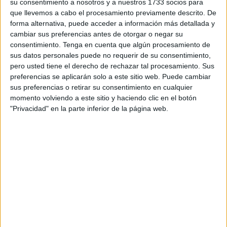
su consentimiento a nosotros y a nuestros 1733 socios para
En él podemos ver objetos que van desde la antorcha
que llevemos a cabo el procesamiento previamente descrito. De
olímpica de México 1968, pasado por camisetas de
forma alternativa, puede acceder a información más detallada y
cambiar sus preferencias antes de otorgar o negar su
deportistas como
Pau Gasol
, o por el balón que chutó
consentimiento.
Tenga en cuenta que algún procesamiento de
Iniesta e hizo a España campeona del mundo, hasta las
sus datos personales puede no requerir de su consentimiento,
zapatillas del ex atleta Usain Bolt.
pero usted tiene el derecho de rechazar tal procesamiento. Sus
preferencias se aplicarán solo a este sitio web. Puede cambiar
El espacio con el que se cuenta en la ciudad no ha
sus preferencias o retirar su consentimiento en cualquier
permitido traer aún más objetos del
Gran Museo Nacional
momento volviendo a este sitio y haciendo clic en el botón
"Privacidad" en la parte inferior de la página web.
del Deporte
, “hemos traído una muestra. Hemos intentado
tener representado todos los deportes. Y hemos intentado
que en un recinto, no muy grande como esta carpa, haya
un poquito de magia y de documentación e información
para los jóvenes. Aquí podemos dar una vuelta por las
historias y los objetos que representan esas historias de
grandes estrellas”, comentó el director del Museo del
Deporte, Alfonso Noián.
A esta inauguración ha asistido la consejera de Juventud y