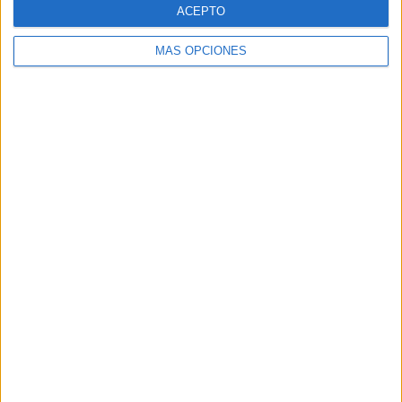
ACEPTO
MÁS OPCIONES
Tags:
Baloncesto
Historia
Museos
Related
Posts
Ceuta y Melilla no son colonias,
enclaves, presidios ni territorios
ocupados
HACE 5 DÍAS
En la Piel | La cárcel de mujeres, la
memoria en ruinas
HACE 2 SEMANAS
Ceuta, en la Copa de España de
Baloncesto 3x3 femenina