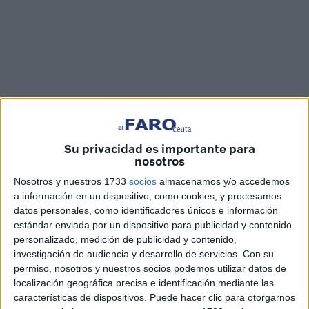
Su privacidad es importante para
Imágenes: Jesús Galindo
nosotros
Nosotros y nuestros 1733
socios
almacenamos y/o accedemos
a información en un dispositivo, como cookies, y procesamos
datos personales, como identificadores únicos e información
El Parque Urbano ‘Juan Carlos I’ acoge desde este
estándar enviada por un dispositivo para publicidad y contenido
miércoles hasta el próximo 7 de noviembre la exposición
personalizado, medición de publicidad y contenido,
investigación de audiencia y desarrollo de servicios.
Con su
del
Museo del Deporte
en Ceuta que recoge alrededor de
permiso, nosotros y nuestros socios podemos utilizar datos de
300 reliquias vinculadas a los hitos deportivos de la
localización geográfica precisa e identificación mediante las
historia
.
características de dispositivos. Puede hacer clic para otorgarnos