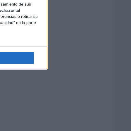
esamiento de sus
echazar tal
erencias o retirar su
vacidad" en la parte