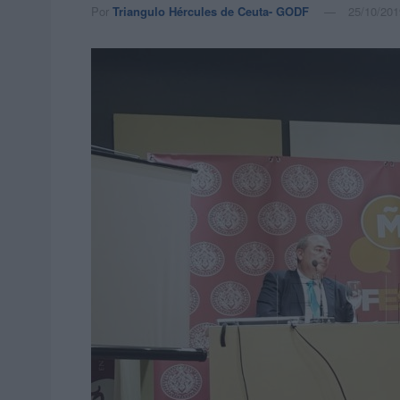
Por
Triangulo Hércules de Ceuta- GODF
25/10/201