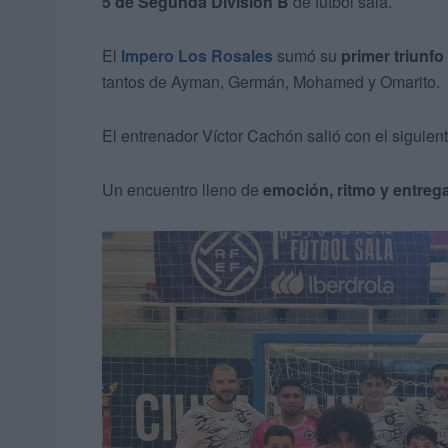
5 de Segunda División B
de fútbol sala.
El
Impero Los Rosales
sumó su
primer triunfo
tantos de Ayman, Germán, Mohamed y Omarito.
El entrenador Víctor Cachón salió con el siguien
Un encuentro lleno de
emoción, ritmo y entreg