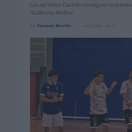
Los de Víctor Cachón consiguen la primera 
'Guillermo Molina'
Por
Fernando Morcillo
04/10/2025 - 19:41