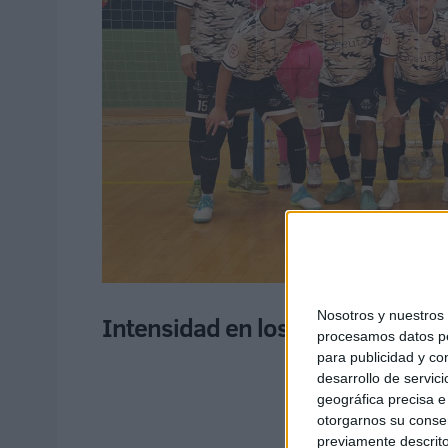
Nosotros y nuestro
Intensidad en los primeros min
procesamos datos per
para publicidad y co
desarrollo de servici
geográfica precisa e 
otorgarnos su conse
previamente descrito