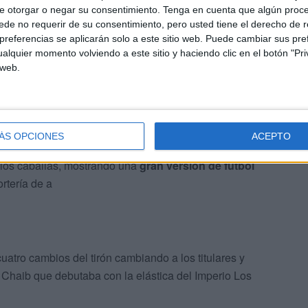
e otorgar o negar su consentimiento.
Tenga en cuenta que algún proc
de no requerir de su consentimiento, pero usted tiene el derecho de r
 de ambos conjuntos, conscientes de la rivalidad
referencias se aplicarán solo a este sitio web. Puede cambiar sus pref
alquier momento volviendo a este sitio y haciendo clic en el botón "Pri
untos
.
 web.
n esta temporada
, salieron decididos a romper su mala
 conjunto melillense mostraba una gran solidez táctica en
ÁS OPCIONES
ACEPTO
los caballas, mostrando una
gran versión de fútbol
rtería de a
cuatro cambios del tirón cambiando a los titulares y
Chaib que debutaba con la elástica del Imperio Los