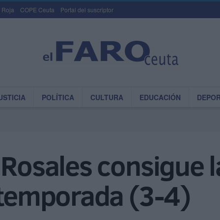
 Roja
COPE Ceuta
Portal del suscriptor
USTICIA
POLÍTICA
CULTURA
EDUCACIÓN
DEPO
 Rosales consigue 
etemporada (3-4)