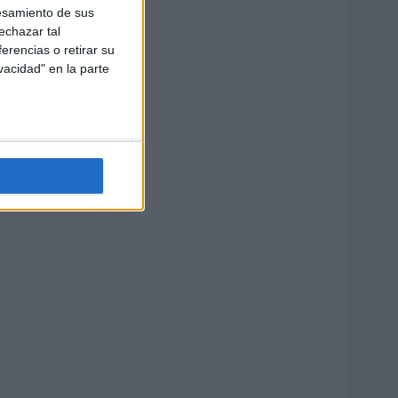
esamiento de sus
echazar tal
erencias o retirar su
vacidad" en la parte