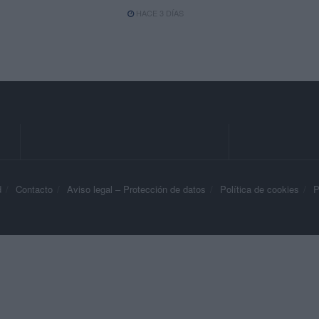
HACE 3 DÍAS
d
Contacto
Aviso legal – Protección de datos
Política de cookies
P