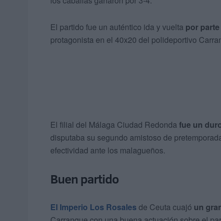
los caballas ganaron por 3-4.
El partido fue un auténtico ida y vuelta
por part
protagonista en el 40x20 del polideportivo Carr
El filial del Málaga Ciudad Redonda
fue un duro
disputaba su segundo amistoso de pretemporada,
efectividad ante los malagueños.
Buen partido
El Imperio Los Rosales
de Ceuta cuajó
un gran
Carranque con una buena actuación sobre el pa