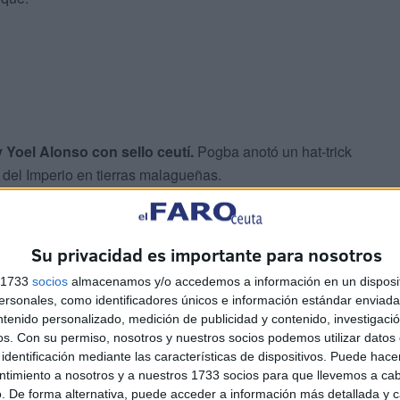
Yoel Alonso con sello ceutí.
Pogba anotó un hat-trick
a del Imperio en tierras malagueñas.
Su privacidad es importante para nosotros
s 1733
socios
almacenamos y/o accedemos a información en un disposit
sonales, como identificadores únicos e información estándar enviada 
ntenido personalizado, medición de publicidad y contenido, investigaci
e Víctor Cachón que está cogiendo ritmo y
os.
Con su permiso, nosotros y nuestros socios podemos utilizar datos 
Antes del debut contra el Córdoba el próximo 13 de
identificación mediante las características de dispositivos. Puede hacer
 para seguir cogiendo la forma y la dinámica de cara al
ntimiento a nosotros y a nuestros 1733 socios para que llevemos a ca
. De forma alternativa, puede acceder a información más detallada y 