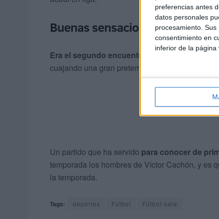
preferencias antes d
datos personales pue
Buenas sensaciones
procesamiento. Sus p
consentimiento en cu
inferior de la página
Era el segundo encuentro de pretemporada
d
cuajando una gran pretemporada. El primer amist
M
Un partido que ha servido
para conocer de prim
temporada los hombres de Víctor Cachón, y es qu
la temporada.
Tags:
deportes
Fútbol
Fútbol-sala