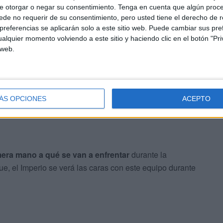
e otorgar o negar su consentimiento.
Tenga en cuenta que algún proc
de no requerir de su consentimiento, pero usted tiene el derecho de r
referencias se aplicarán solo a este sitio web. Puede cambiar sus pref
alquier momento volviendo a este sitio y haciendo clic en el botón "Pri
 web.
el equipo de Víctor Cachón y demostraron que están
oso se saldó con un empate a dos ante el Victoria Kent.
ÁS OPCIONES
ACEPTO
era mano a qué se van a enfrentar
durante la
e, el Imperio se verá las caras con este equipo durante