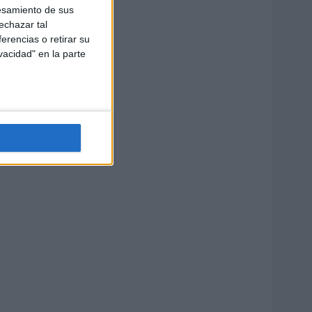
esamiento de sus
echazar tal
erencias o retirar su
vacidad" en la parte