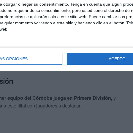
e otorgar o negar su consentimiento.
Tenga en cuenta que algún proc
al Córdoba B seguramente nos encontraremos un equipo
de no requerir de su consentimiento, pero usted tiene el derecho de r
e presión
, los filiales suelen ser así, y sus jugadores
referencias se aplicarán solo a este sitio web. Puede cambiar sus pref
ortunidad de jugar con el primer equipo”, explica el
alquier momento volviendo a este sitio y haciendo clic en el botón "Pri
 web.
ÁS OPCIONES
ACEPTO
isión
imer equipo del Córdoba juega en Primera División,
y
 a este filial con jugadores a destacar.