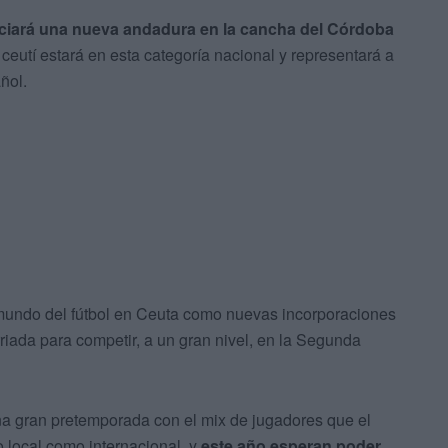
niciará una nueva andadura en la cancha del Córdoba
 ceutí estará en esta categoría nacional y representará a
ñol.
l mundo del fútbol en Ceuta como nuevas incorporaciones
rriada para competir, a un gran nivel, en la Segunda
na gran pretemporada con el mix de jugadores que el
o local como internacional, y
este año esperan poder