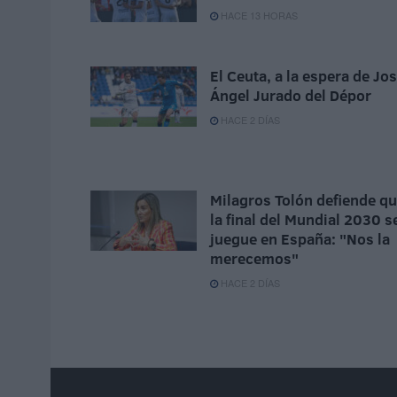
HACE 13 HORAS
El Ceuta, a la espera de Jo
Ángel Jurado del Dépor
HACE 2 DÍAS
Milagros Tolón defiende q
la final del Mundial 2030 s
juegue en España: "Nos la
merecemos"
HACE 2 DÍAS