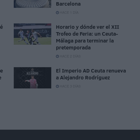
Barcelona
HACE 1 DÍA
sé
Horario y dónde ver el XII
Trofeo de Feria: un Ceuta-
Málaga para terminar la
pretemporada
HACE 2 DÍAS
ue
El Imperio AD Ceuta renueva
e
a Alejandro Rodríguez
HACE 3 DÍAS