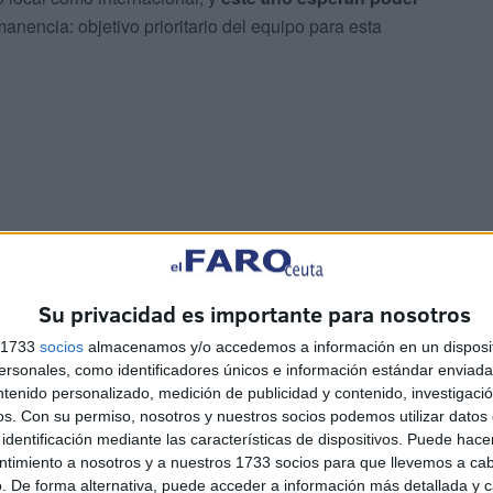
anencia: objetivo prioritario del equipo para esta
Su privacidad es importante para nosotros
es, ha compartido sus sensaciones sobre el debut del
ha del Córdoba: “Pues mañana es el debut del equipo en
s 1733
socios
almacenamos y/o accedemos a información en un disposit
s ganas e ilusión
, hemos hecho una pretemporada
sonales, como identificadores únicos e información estándar enviada 
ntenido personalizado, medición de publicidad y contenido, investigaci
 buen trabajo, gracias a su predisposición y
os.
Con su permiso, nosotros y nuestros socios podemos utilizar datos 
e el gran trabajo de los suyos en la pretemporada.
identificación mediante las características de dispositivos. Puede hacer
ntimiento a nosotros y a nuestros 1733 socios para que llevemos a ca
s años ha analizado el primer rival de este sábado del
. De forma alternativa, puede acceder a información más detallada y 