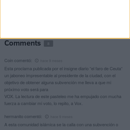
Las cuatro comunidades religiosas de
Ceuta preparan una concentración en
defensa de la ciudad
HACE 5 DÍAS
Comments
8
Coin
comentó:
hace 9 meses
Esta proclama publicada por el insigne diario “el faro de Ceuta“
un jaboneo impresentable al presidente de la ciudad, con el
objetivo de obtener alguna subvención me lleva a que mi
próximo voto será para
VOX. La lectura de este pasteleo me ha empujado con mucha
fuerza a cambiar mi voto, lo repito, a Vox.
hermanito
comentó:
hace 9 meses
A esta comunidad islámica se la calla con una subvención o