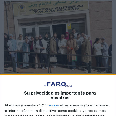
No se puede entender lo que está ocurriendo sin mirar el
contexto.
Estos sectores llevan años señalando,
Su privacidad es importante para
difamando y demonizando cualquier espacio
nosotros
musulmán que trabaje por la convivencia y la cultura.
Nosotros y nuestros 1733
socios
almacenamos y/o accedemos
No es algo nuevo; es una estrategia que arrastran desde
a información en un dispositivo, como cookies, y procesamos
hace tiempo: alimentar la sospecha
sobre todo lo