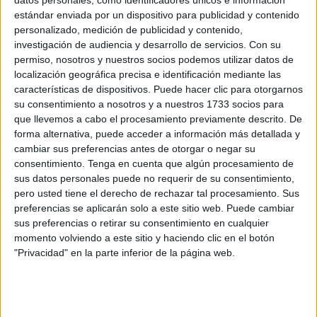
datos personales, como identificadores únicos e información
islámico
, cuestionar permanentemente nuestra
estándar enviada por un dispositivo para publicidad y contenido
personalizado, medición de publicidad y contenido,
legitimidad como ciudadanos
y presentar nuestras
investigación de audiencia y desarrollo de servicios.
Con su
iniciativas como un problema para la ciudad.
permiso, nosotros y nuestros socios podemos utilizar datos de
localización geográfica precisa e identificación mediante las
La reciente inclusión de la partida destinada al
Centro
características de dispositivos. Puede hacer clic para otorgarnos
Socio-Cultural Imam Warsh
, en forma de subvención
su consentimiento a nosotros y a nuestros 1733 socios para
nominativa ha sido el
pretexto perfecto
para reactivar ese
que llevemos a cabo el procesamiento previamente descrito. De
forma alternativa, puede acceder a información más detallada y
discurso de odio que nunca desapareció,
solamente
cambiar sus preferencias antes de otorgar o negar su
estaba esperando una oportunidad para volver a salir.
consentimiento.
Tenga en cuenta que algún procesamiento de
sus datos personales puede no requerir de su consentimiento,
No atacan la subvención:
atacan lo que representamos
.
pero usted tiene el derecho de rechazar tal procesamiento. Sus
Atacan a una comunidad que forma parte esencial de
preferencias se aplicarán solo a este sitio web. Puede cambiar
Ceuta. Atacan una labor cultural, educativa y social
sus preferencias o retirar su consentimiento en cualquier
momento volviendo a este sitio y haciendo clic en el botón
reconocida durante más de una década. (2013-2025
).
"Privacidad" en la parte inferior de la página web.
Y ahora buscan convertir una
decisión plenamente legal
,
transparente y motivada
en un arma política para
incendiar el clima social y erosionar la convivencia.