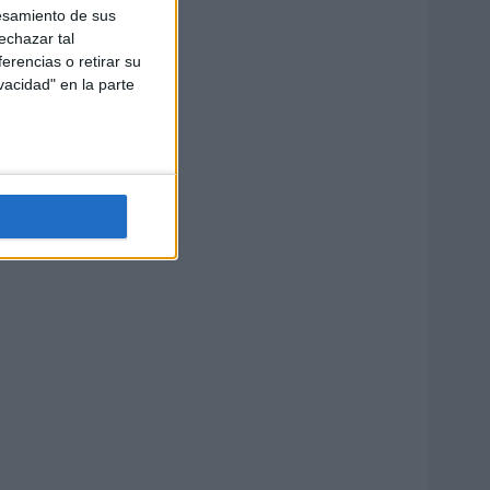
esamiento de sus
echazar tal
erencias o retirar su
vacidad" en la parte