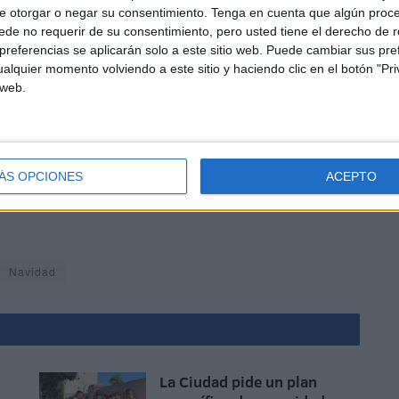
 de las
fiestas
navideñas
en nuestra barriada. Debemos
e otorgar o negar su consentimiento.
Tenga en cuenta que algún proc
mos esta petición, obteniendo el compromiso verbal por
de no requerir de su consentimiento, pero usted tiene el derecho de r
está, no se ha atendido”.
referencias se aplicarán solo a este sitio web. Puede cambiar sus pref
alquier momento volviendo a este sitio y haciendo clic en el botón "Pri
 web.
ÁS OPCIONES
ACEPTO
nidad para denunciar las deficiencias y las carencias
Navidad
La Ciudad pide un plan