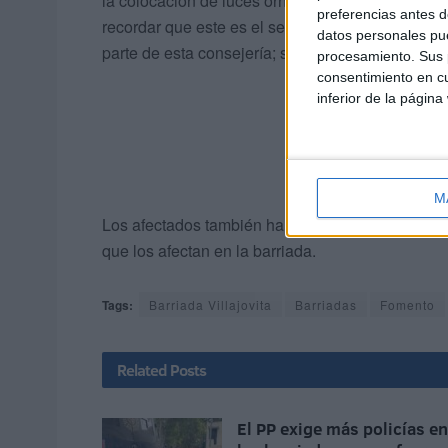
la colocación de luces ornamentales con motivo
preferencias antes d
recordar que este es el segundo año que realiza
datos personales pue
parte de esta consejería; sin embargo, a la vista 
procesamiento. Sus p
consentimiento en cu
inferior de la página
M
Los afectados también han aprovechado la oportu
que los afectan en la barriada.
Tags:
Barriada Villajovita
Barriadas
Fomento
Related
Posts
El PP exige más policías en