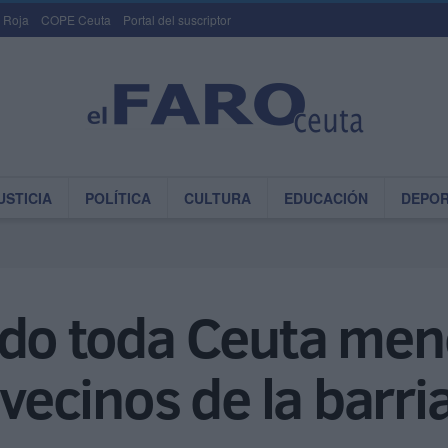
 Roja
COPE Ceuta
Portal del suscriptor
USTICIA
POLÍTICA
CULTURA
EDUCACIÓN
DEPO
do toda Ceuta menos
 vecinos de la barri