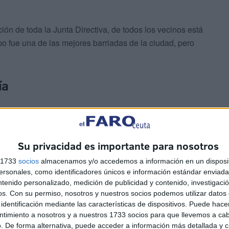
ión de toda la Junta Directiva, de todos los vecinos está
po fue una de las mejores barriadas de la ciudad, pero
ía
Su privacidad es importante para nosotros
s 1733
socios
almacenamos y/o accedemos a información en un disposit
sonales, como identificadores únicos e información estándar enviada 
residente de la Asociación de Vecinos, a enviar una
ntenido personalizado, medición de publicidad y contenido, investigaci
edio Ambiente
, en la que expresa lo siguiente:
os.
Con su permiso, nosotros y nuestros socios podemos utilizar datos 
identificación mediante las características de dispositivos. Puede hacer
ones con esta consejería y sus diferentes áreas, solicitó
ntimiento a nosotros y a nuestros 1733 socios para que llevemos a ca
. De forma alternativa, puede acceder a información más detallada y 