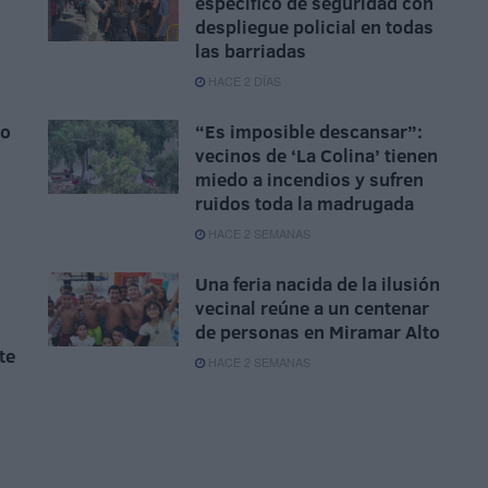
específico de seguridad con
despliegue policial en todas
las barriadas
HACE 2 DÍAS
io
“Es imposible descansar”:
vecinos de ‘La Colina’ tienen
miedo a incendios y sufren
ruidos toda la madrugada
HACE 2 SEMANAS
Una feria nacida de la ilusión
vecinal reúne a un centenar
de personas en Miramar Alto
te
HACE 2 SEMANAS