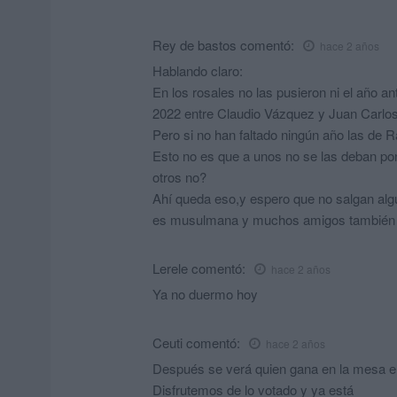
Rey de bastos
comentó:
hace 2 años
Hablando claro:
En los rosales no las pusieron ni el año an
2022 entre Claudio Vázquez y Juan Carlos
Pero si no han faltado ningún año las de
Esto no es que a unos no se las deban p
otros no?
Ahí queda eso,y espero que no salgan al
es musulmana y muchos amigos también 
Lerele
comentó:
hace 2 años
Ya no duermo hoy
Ceuti
comentó:
hace 2 años
Después se verá quien gana en la mesa elec
Disfrutemos de lo votado y ya está