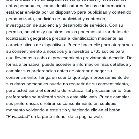
datos personales, como identificadores únicos e información
asistentes se divirtieron.
estándar enviada por un dispositivo para publicidad y contenido
personalizado, medición de publicidad y contenido,
La ONG ha recaudado así fondos para la campaña 'Que
investigación de audiencia y desarrollo de servicios.
Con su
ningún niño se quede sin su ropa del Eid', la cual consiste
permiso, nosotros y nuestros socios podemos utilizar datos de
en vestir a los niños huérfanos, a los enfermos que tratan
localización geográfica precisa e identificación mediante las
desde la entidad y, si cuentan con más recursos, también
características de dispositivos. Puede hacer clic para otorgarnos
su consentimiento a nosotros y a nuestros 1733 socios para
dar cobertura a los menores necesitados, en estas
fechas
que llevemos a cabo el procesamiento previamente descrito. De
tan especiales para la comunidad musulmana
.
forma alternativa, puede acceder a información más detallada y
cambiar sus preferencias antes de otorgar o negar su
consentimiento.
Tenga en cuenta que algún procesamiento de
sus datos personales puede no requerir de su consentimiento,
pero usted tiene el derecho de rechazar tal procesamiento. Sus
preferencias se aplicarán solo a este sitio web. Puede cambiar
sus preferencias o retirar su consentimiento en cualquier
momento volviendo a este sitio y haciendo clic en el botón
"Privacidad" en la parte inferior de la página web.