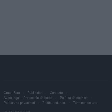
Grupo Faro
Publicidad
Contacto
Aviso legal – Protección de datos
Política de cookies
Política de privacidad
Política editorial
Términos de uso
Grupo Faro © 2023