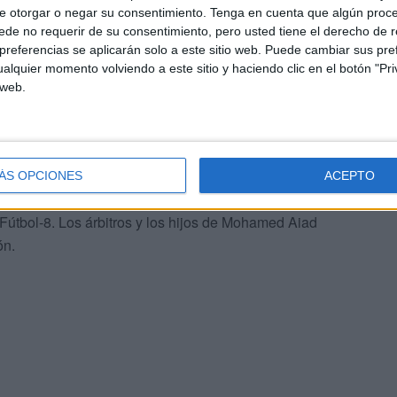
e otorgar o negar su consentimiento.
Tenga en cuenta que algún proc
de no requerir de su consentimiento, pero usted tiene el derecho de r
referencias se aplicarán solo a este sitio web. Puede cambiar sus pref
alquier momento volviendo a este sitio y haciendo clic en el botón "Pri
 web.
ntrega de trofeos y premios del Memorial ‘Yamal
a fallecido hace unos años. Este torneo se ha disputado
 y finalista Sporting– e infantil –Puerto, campeón, y
ÁS OPCIONES
ACEPTO
 en veteranos –ganó ULOG-23 al Bucaramanga– con un
 Fútbol-8. Los árbitros y los hijos de Mohamed Aiad
ón.