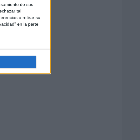
esamiento de sus
echazar tal
erencias o retirar su
vacidad" en la parte