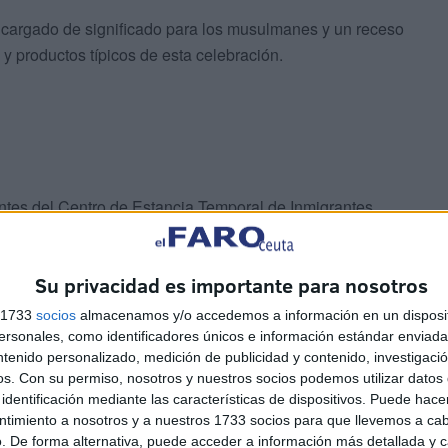
uno cargado de significado para los musulmanes y un receso
y productos típicos de esta celebración.
entes del Centro de Estancia Temporal de Inmigrantes
Menores ‘La Esperanza’ participaron en esta ruptura del
 esta manera conseguimos resaltar lo que para Caballas
Su privacidad es importante para nosotros
otros luchamos todos somos importantes provengamos de
i, diputado por Caballas.
s 1733
socios
almacenamos y/o accedemos a información en un disposit
sonales, como identificadores únicos e información estándar enviada 
ntenido personalizado, medición de publicidad y contenido, investigaci
emotivas palabras a su compañero Ali: “Este acto debe
os.
Con su permiso, nosotros y nuestros socios podemos utilizar datos 
ue estamos orgullosos de que sea el coordinador de
identificación mediante las características de dispositivos. Puede hacer
 unos momentos especialmente difíciles para él y nosotros”.
ntimiento a nosotros y a nuestros 1733 socios para que llevemos a ca
 fuerte”, concluyó.
. De forma alternativa, puede acceder a información más detallada y 