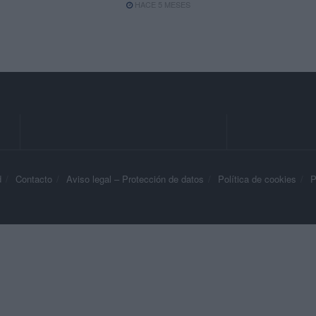
HACE 5 MESES
d
Contacto
Aviso legal – Protección de datos
Política de cookies
P