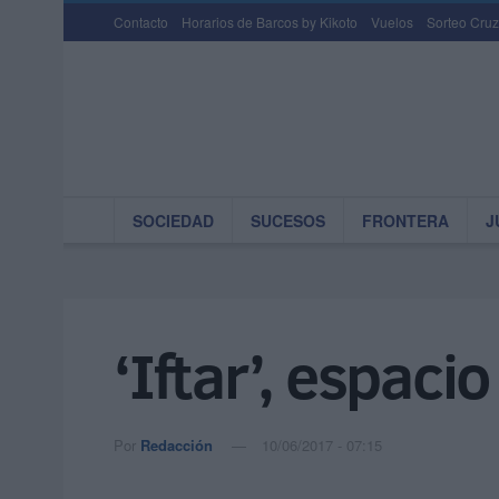
Contacto
Horarios de Barcos by Kikoto
Vuelos
Sorteo Cruz
SOCIEDAD
SUCESOS
FRONTERA
J
‘Iftar’, espaci
Por
Redacción
10/06/2017 - 07:15