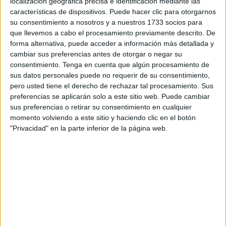
localización geográfica precisa e identificación mediante las
masculina como en femenina ganando sus respectivas
características de dispositivos. Puede hacer clic para otorgarnos
finales a otros centros educativos. El Siete Colinas
su consentimiento a nosotros y a nuestros 1733 socios para
que llevemos a cabo el procesamiento previamente descrito. De
masculino venció al anfitrión al Clara Campoamor en un
forma alternativa, puede acceder a información más detallada y
duelo muy disputado mientras que las féminas del Siete
cambiar sus preferencias antes de otorgar o negar su
Colinas se impusieron el IES
Abyla
.
consentimiento.
Tenga en cuenta que algún procesamiento de
sus datos personales puede no requerir de su consentimiento,
Las dos pistas del Clara Campoamor han albergado las
pero usted tiene el derecho de rechazar tal procesamiento. Sus
dos finales en este jueves en el que se pudo comprobar la
preferencias se aplicarán solo a este sitio web. Puede cambiar
sus preferencias o retirar su consentimiento en cualquier
gran pasión que hay por el futbol entre los mas jóvenes.
momento volviendo a este sitio y haciendo clic en el botón
Los equipos que estaban ya eliminados veían a los lados
"Privacidad" en la parte inferior de la página web.
de la pista cómo se disputaban las finales de este torneo.