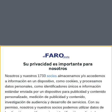
Imágenes: Joaquín Viera
Su privacidad es importante para
nosotros
Nosotros y nuestros 1733
socios
almacenamos y/o accedemos
a información en un dispositivo, como cookies, y procesamos
datos personales, como identificadores únicos e información
El Instituto
Siete Colinas
de Ceuta ha sido el vencedor de
estándar enviada por un dispositivo para publicidad y contenido
la decimoquinta edición del
torneo Intercentros
, que se
personalizado, medición de publicidad y contenido,
ha disputado en el Instituto
Clara Campoamor
estos días.
investigación de audiencia y desarrollo de servicios.
Con su
permiso, nosotros y nuestros socios podemos utilizar datos de
El siete colinas ha sido el campeón tanto en categoría