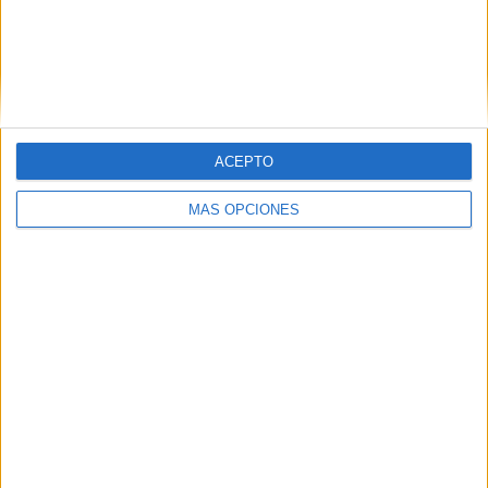
Campoamor, el IES
Luis de Camoens
y el IES
Puertas
del Campo
.
ACEPTO
MÁS OPCIONES
Tags:
Fútbol-sala
IES Abyla
IES Almina
IES Camoens
IES Clara Campoamor
IES Puertas del Campo
IES Siete Colinas