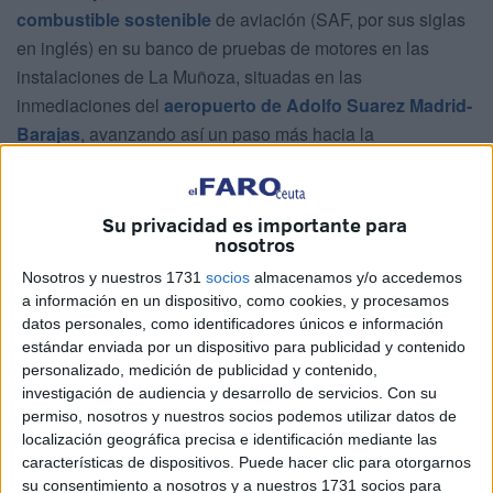
combustible sostenible
de aviación (SAF, por sus siglas
en inglés) en su banco de pruebas de motores en las
instalaciones de La Muñoza, situadas en las
inmediaciones del
aeropuerto de Adolfo Suarez Madrid-
Barajas
, avanzando así un paso más hacia la
descarbonización del sector.
La utilización de este tipo de combustible supondrá un
Su privacidad es importante para
ahorro de 115 toneladas de CO2 al año. Iberia
nosotros
Mantenimiento se convierte así en el primer proveedor de
Nosotros y nuestros 1731
socios
almacenamos y/o accedemos
mantenimiento aeronáutico español en utilizar este tipo de
a información en un dispositivo, como cookies, y procesamos
combustible de manera continuada en su banco de
datos personales, como identificadores únicos e información
estándar enviada por un dispositivo para publicidad y contenido
pruebas de motores para aerolíneas comerciales.
personalizado, medición de publicidad y contenido,
investigación de audiencia y desarrollo de servicios.
Con su
Cepsa
comercializará este biocombustible de segunda
permiso, nosotros y nuestros socios podemos utilizar datos de
generación producido a partir de residuos orgánicos y
localización geográfica precisa e identificación mediante las
aceites usados de cocina en su Parque Energético La
características de dispositivos. Puede hacer clic para otorgarnos
Rábida (Huelva). En concreto, durante este año, la
su consentimiento a nosotros y a nuestros 1731 socios para