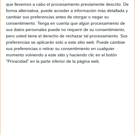
que llevemos a cabo el procesamiento previamente descrito. De
energética proveerá a Iberia Mantenimiento más de 36
forma alternativa, puede acceder a información más detallada y
toneladas de SAF.
cambiar sus preferencias antes de otorgar o negar su
consentimiento.
Tenga en cuenta que algún procesamiento de
“Estamos muy orgullosos de haber dado un paso más
sus datos personales puede no requerir de su consentimiento,
hacia la descarbonización del sector con la utilización del
pero usted tiene el derecho de rechazar tal procesamiento. Sus
SAF en nuestro banco de pruebas y de poder evitar la
preferencias se aplicarán solo a este sitio web. Puede cambiar
emisión de 115 toneladas de CO2.Colaboración,
sus preferencias o retirar su consentimiento en cualquier
momento volviendo a este sitio y haciendo clic en el botón
tecnología e innovación son elementos esenciales para
"Privacidad" en la parte inferior de la página web.
poder alcanzar el objetivo de la industria de lograr cero
emisiones netas en 2050.”, explica Teresa Parejo, directora
de Sostenibilidad de Iberia.
Marta Cencillo, responsable de Aviación Sostenible de
Cepsa, ha asegurado: “Continuamos dando pasos junto a
Iberia para facilitar la sostenibilidad de sus operaciones e
impulsar juntos la aviación sostenible. En Cepsa
trabajamos para seguir siendo referentes en la producción
y distribución de SAF, un combustible sostenible del